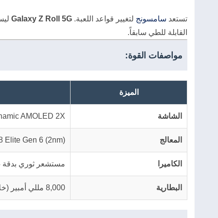
تستعد
سامسونج
لتغيير قواعد اللعبة.
Galaxy Z Roll 5G
ليس 
القابلة للطي سابقاً.
مواصفات القوة:
الميزة
الشاشة
Dynamic AMOLED 2X تصل لـ 12.4
المعالج
 Elite Gen 6 (2nm)
الكاميرا
مستشعر ثوري بدقة 324 ميجابكسل
البطارية
8,000 مللي أمبير (خلايا مكدسة)