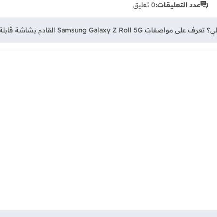
عدد التعليقات:
0 تعليق
قابلة للف، كاميرا 324 ميجابكسل، وبطارية 8000 مللي أمبير.