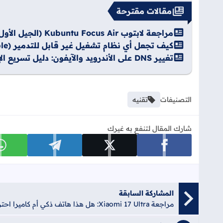
مقالات مقترحة
مراجعة لابتوب Kubuntu Focus Air (الجيل الأول): الخيار الأمثل لعشاق لينكس
كيف تجعل أي نظام تشغيل غير قابل للتدمير (Immutable) باستخدام Proxmox – دليل شامل
تغيير DNS على الأندرويد والآيفون: دليل تسريع الإنترنت وحماية الخصوصية
التصنيفات
تقنيه
شارك المقال لتنفع به غيرك
شارك على facebook
شارك على x
شارك على telegram
ش
المشاركة السابقة
مراجعة Xiaomi 17 Ultra: هل هذا هاتف ذكي أم كاميرا احترافية متنقلة؟