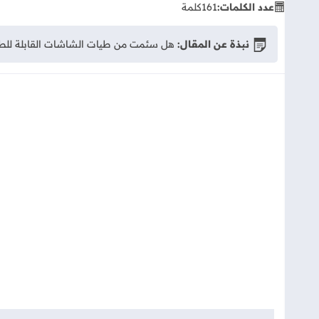
عدد الكلمات:
161
كلمة
نبذة عن المقال:
هل سئمت من طيات الشاشات القابلة للطي؟ تعرف على مواصفات Samsung Galaxy Z Roll 5G القادم بشاشة 