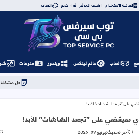
اتفاقية الاستخدام
ارشيف الموقع
قران كريم
واتساب
توب سيرفس
مج
العاب
عالم لينكس
ويندوز
منوعات
شــر
حل مشكلة Kernel Panic في Linux Mint: كيف تعود للإصدار السابق بثوانٍ
آخر تحديث:
يونيو 09, 2026