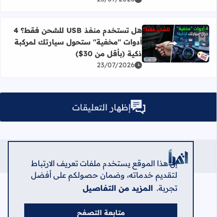
هل تستخدم منفذ USB للشحن فقط؟ 4
أضف إلى العلامات المرجعية
أدوات "مخفية" ستحول سيارتك لمركبة
اقرأ المزيد عن هل تستخدم منفذ USB للشحن فقط؟ 4 أدوات "مخفية" ستحول سيارتك لمركبة ذكية (بأقل من 30$)
ذكية (بأقل من 30$)
23/07/2026
إظهار التعليقات
تذكر قبل كتابه اى تعليق قول الله تعالى: مَا يَلْفِظُ مِنْ قَوْلٍ إِلَّا لَدَيْهِ رَقِيبٌ عَتِيدٌ [ق:18]؟
جميع الحقوق محفوظة ©
2026
توب سيرفس
إن هذا الموقع يستخدم ملفات تعريف الارتباط
لتقديم خدماته، وضمان حصولكم على أفضل
تجربة.
المزيد من التفاصيل
متابعة التصفح