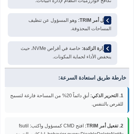
تكافح خوارزميات النظام لإدارة البيانات.
تعطل أمر TRIM:
وهو المسؤول عن تنظيف
المساحات المحذوفة.
الحرارة الزائدة:
خاصة في أقراص NVMe، حيث
ينخفض الأداء لحماية المكونات.
خارطة طريق استعادة السرعة:
1. التحرير الذكي:
أبقِ دائماً 20% من المساحة فارغة لتسمح
للقرص بالتنفس.
2. تفعيل أمر TRIM:
افتح CMD كمسؤول واكتب:
fsutil