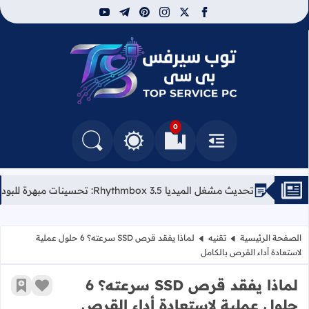
youtube
telegram
pinterest
instagram
facebook
x
توب سيرفس
0
القائمة
العلامات المرجعية
البحث في المدونة
التغيير بين الوضع النهاري والداكن
تحديث مشغل الميديا Rhythmbox 3.5: تحسينات مبهرة للبودكاست وكلمات الأغاني
الصفحة الرئيسية
تقنيه
لماذا يفقد قرص SSD سرعته؟ 6 حلول عملية
لاستعادة أداء القرص بالكامل
لماذا يفقد قرص SSD سرعته؟ 6
زر الإعج
أضف إ
حلول عملية لاستعادة أداء القرص