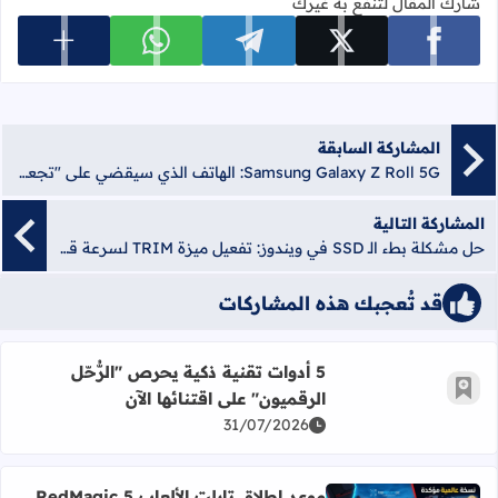
شارك المقال لتنفع به غيرك
عرض المزي
شارك على facebook
شارك على x
شارك على telegram
شارك على whatsapp
المشاركة السابقة
Samsung Galaxy Z Roll 5G: الهاتف الذي سيقضي على "تجعد الشاشات" للأبد!
المشاركة التالية
حل مشكلة بطء الـ SSD في ويندوز: تفعيل ميزة TRIM لسرعة قصوى
قد تُعجبك هذه المشاركات
اقرأ المزيد عن 5 أدوات تقنية ذكية يحرص "الرُّحّل الرقميون" على اقتنائها الآن
5 أدوات تقنية ذكية يحرص "الرُّحّل
أضف إلى العلامات المرجعية
الرقميون" على اقتنائها الآن
31/07/2026
موعد إطلاق تابلت الألعاب RedMagic 5