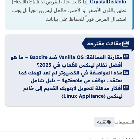
CrystalDiskInfo
. إذا كانت حالة القرص (Health Status)
تظهر باللون الأصفر أو الأحمر، فالحل ليس برمجياً بل يجب
استبدال القرص فوراً للحفاظ على بياناتك.
مقالات مقترحة
مقارنة العمالقة: Vanilla OS ضد Bazzite – ما هو
أفضل نظام لينكس للألعاب في 2025؟
هذه المواصفة في الكمبيوتر لم تعد تهمك كما
تعتقد.. توقف عن ملاحقتها! – دليل شامل
أفكار مذهلة لتحويل لابتوبك القديم إلى خادم
لينكس (Linux Appliance)
التصنيفات
تقنيه