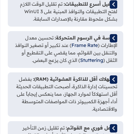
تشغيل أسرع للتطبيقات:
تم تقليل الوقت اللازم
لفتح التطبيقات والنوافذ المبنية على WinUI 3
بشكل ملحوظ مقارنة بالإصدارات السابقة.
سلاسة في الرسوم المتحركة:
تحسين معدل
الإطارات (
Frame Rate
) عند تكبير أو تصغير النوافذ
والتنقل بين القوائم، مما يقضي على التقطيع أو
الثقل (
Stuttering
) الذي كان يزعج البعض.
استهلاك أقل للذاكرة العشوائية (RAM):
بفضل
تحسينات إدارة الذاكرة، أصبحت التطبيقات الحديثة
أقل استهلاكاً لموارد الجهاز، مما ينعكس إيجاباً على
أداء أجهزة الكمبيوتر ذات المواصفات المتوسطة
والاقتصادية.
تفاعل فوري مع القوائم:
تم تقليل زمن التأخير