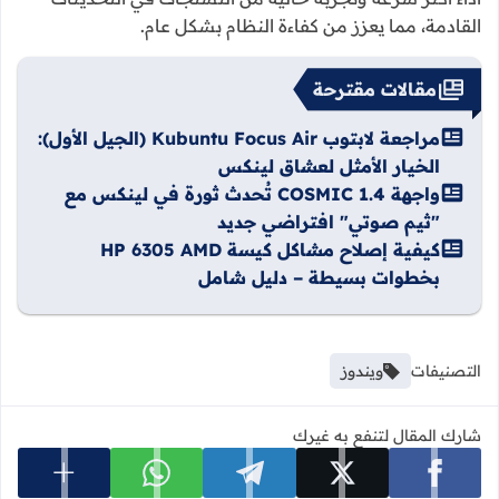
القادمة، مما يعزز من كفاءة النظام بشكل عام.
مقالات مقترحة
مراجعة لابتوب Kubuntu Focus Air (الجيل الأول):
الخيار الأمثل لعشاق لينكس
واجهة COSMIC 1.4 تُحدث ثورة في لينكس مع
"ثيم صوتي" افتراضي جديد
كيفية إصلاح مشاكل كيسة HP 6305 AMD
بخطوات بسيطة – دليل شامل
التصنيفات
ويندوز
شارك المقال لتنفع به غيرك
عرض المزي
شارك على facebook
شارك على x
شارك على telegram
شارك على whatsapp