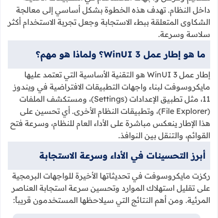
داخل النظام. تهدف هذه الخطوة بشكل أساسي إلى معالجة
الشكاوى المتعلقة ببطء الاستجابة وجعل تجربة الاستخدام أكثر
سلاسة وسرعة.
ما هو إطار عمل WinUI 3؟ ولماذا هو مهم؟
إطار عمل WinUI 3 هو التقنية الأساسية التي تعتمد عليها
مايكروسوفت لبناء واجهات التطبيقات الافتراضية في ويندوز
11، مثل تطبيق الإعدادات (Settings)، ومستكشف الملفات
(File Explorer)، وتطبيقات النظام الأخرى. أي تحسين على
هذا الإطار ينعكس مباشرة على الأداء العام للنظام، وسرعة فتح
القوائم، والتنقل بين النوافذ.
أبرز التحسينات في الأداء وسرعة الاستجابة
ركزت مايكروسوفت في تحديثاتها الأخيرة للواجهات البرمجية
على تقليل استهلاك الموارد وتحسين سرعة استجابة العناصر
المرئية. ومن أهم النتائج التي سيلاحظها المستخدمون قريباً: