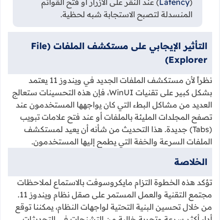
(
Latency
) عند النقر على الأزرار أو فتح القوائم
المنسدلة لتصبح الاستجابة شبه لحظية.
التأثير الإيجابي على مستكشف الملفات (File
Explorer)
نظراً لأن مستكشف الملفات الجديد في ويندوز 11 يعتمد
بشكل كبير على تقنيات WinUI، فإن هذه التحسينات ستعالج
العديد من مشاكل البطء التي كان يواجهها المستخدمون عند
تصفح المجلدات المليئة بالملفات أو عند فتح علامات تبويب
(Tabs) جديدة. هذا التحديث من شأنه أن يعيد لمستكشف
الملفات السرعة والخفة التي يطمح إليها المستخدمون.
الخلاصة
تؤكد هذه الخطوة التزام مايكروسوفت بالاستماع لملاحظات
مجتمع التقنية والعمل المستمر على صقل نظام ويندوز 11.
من خلال تحسين البنية التحتية لواجهات النظام، يمكننا توقع
أداء أكثر سرعة وتجربة خالية من التشنجات في التحديثات