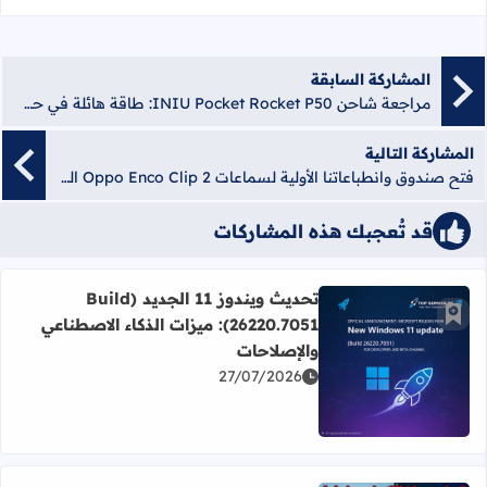
المشاركة السابقة
مراجعة شاحن INIU Pocket Rocket P50: طاقة هائلة في حجم الجيب
المشاركة التالية
فتح صندوق وانطباعاتنا الأولية لسماعات Oppo Enco Clip 2 المبتكرة
قد تُعجبك هذه المشاركات
تحديث ويندوز 11 الجديد (Build
أضف إلى العلامات المرجعية
26220.7051): ميزات الذكاء الاصطناعي
والإصلاحات
اقرأ المزيد عن تحديث ويندوز 11 الجديد (Build 26220.7051): ميزات الذكاء الاصطناعي والإصلاحات
27/07/2026