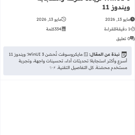
ويندوز 11
مايو 13, 2026
مايو 13, 2026
1 دقيقة
للقراءة
334
كلمة
0 تعليق
نبذة عن المقال:
🪟 مايكروسوفت تُحسّن WinUI 3: ويندوز 11
أسرع وأكثر استجابة! تحديثات أداء، تحسينات واجهة، وتجربة
مستخدم محسّنة. كل التفاصيل التقنية. ⚡✨