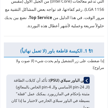
التي تدعم معالجات (Intel Core) من الجيل الأول (مقبس
LGA 1156). رغم كفاءتها، قد تواجه بعض المشاكل التقنية مع
مرور الوقت. في هذا الدليل من
Top Service
، نضع بين يديك
حلولاً سريعة وعملية لأشهر أعطال هذه البوردة.
🔌 1. الكيسة قاطعة باور (لا تعمل نهائياً)
إذا ضغطت على زر التشغيل ولم يحدث شيء (لا صوت ولا
مراوح):
فحص الباور سبلاي (PSU):
تأكد أن كابلات الطاقة
(الـ 24-pin الأساسي والـ 4-pin الخاص بالمعالج)
مثبتة بإحكام في المازربورد. يمكنك عمل "قفلة"
بسيطة في الباور سبلاي الخارجي لاختبار ما إذا كان
يعمل.