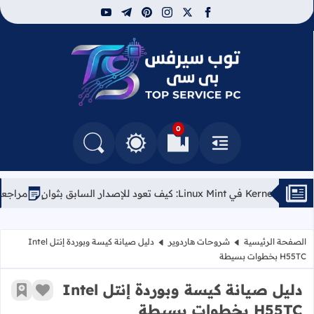
youtube
telegram
pinterest
instagram
facebook
x
توب سيرفس
0
القائمة
العلامات المرجعية
البحث في المدونة
التغيير بين الوضع النهاري والداكن
مراجعة لابتوب Kubuntu Focus Air (الجيل الأول): الخيار الأمثل لعشاق 
الصفحة الرئيسية
شروحات هاردوير
دليل صيانة كيسة وبوردة إنتل Intel
H55TC بخطوات بسيطة
دليل صيانة كيسة وبوردة إنتل Intel
زر الإعج
أضف إ
H55TC بخطوات بسيطة