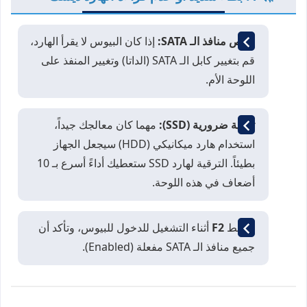
فحص منافذ الـ SATA:
إذا كان البيوس لا يقرأ الهارد،
قم بتغيير كابل الـ SATA (الداتا) وتغيير المنفذ على
اللوحة الأم.
ترقية ضرورية (SSD):
مهما كان معالجك جيداً،
استخدام هارد ميكانيكي (HDD) سيجعل الجهاز
بطيئاً. الترقية لهارد SSD ستعطيك أداءً أسرع بـ 10
أضعاف في هذه اللوحة.
اضغط
F2
أثناء التشغيل للدخول للبيوس، وتأكد أن
جميع منافذ الـ SATA مفعلة (Enabled).