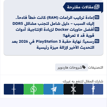
مقالات مقترحة
إعادة تركيب الرامات (RAM) كانت خطأً فادحاً..
إليك السبب – دليل شامل لتجنب مشاكل DDR5
أفضل حاويات Docker لزيادة الإنتاجية: أدوات
قوية قد لا تعرفها!
رسمياً: نهاية حقبة PlayStation 3 في 2026 بعد
التحديث الأخير لإزالة ميزة رئيسية
التصنيفات
شروحات هاردوير
شارك المقال لتنفع به غيرك
عرض المزي
شارك على facebook
شارك على x
شارك على telegram
شارك على whatsapp