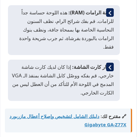
صيانة الرامات (RAM):
هذه اللوحة حساسة جداً
للرامات. قم بفك شرائح الرام، نظف السنون
النحاسية الخاصة بها بممحاة جافة، ونظف بنوك
الرامات بالبوردة بفرشاة، ثم جرب شريحة واحدة
فقط.
اختبار كارت الشاشة:
إذا كان لديك كارت شاشة
خارجي، قم بفكه ووصّل كابل الشاشة بمنفذ الـ VGA
المدمج في اللوحة الأم للتأكد من أن العطل ليس من
الكارت الخارجي.
🔗 مقترح لك:
دليلك الشامل لتشخيص وإصلاح أعطال مازربورد
Gigabyte GA-Z77X