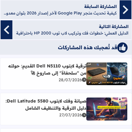
المشاركة السابقة
كيفية تحديث متجر Google Play لآخر إصدار 2026 بثوانٍ معدودة
المشاركة التالية
الدليل العملي: خطوات فك وتركيب لاب توب HP 2000 باحترافية
قد تُعجبك هذه المشاركات
ترقية لابتوب Dell N5110 القديم: حولته
أضف إلى العلامات المرجعية
من "سلحفاة" إلى صاروخ 🚀
اقرأ المزيد عن ترقية لابتوب Dell N5110 القديم: حولته من "سلحفاة" إلى صاروخ 🚀
28/07/2026
صيانة وفك لابتوب Dell Latitude 5580:
أضف إلى العلامات المرجعية
دليل الترقية والتنظيف الشامل
اقرأ المزيد عن صيانة وفك لابتوب Dell Latitude 5580: دليل الترقية والتنظيف الشامل
27/07/2026