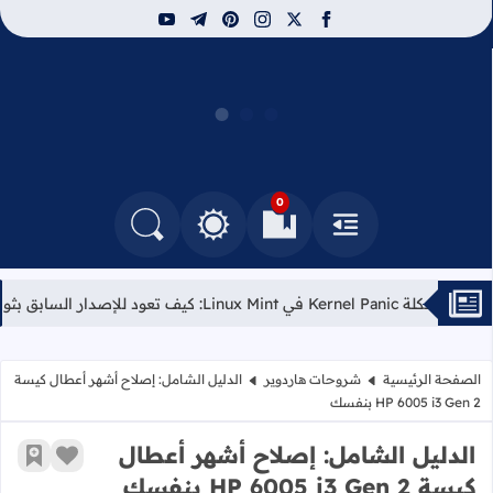
youtube
telegram
pinterest
instagram
facebook
x
توب سيرفس
0
القائمة
العلامات المرجعية
البحث في المدونة
التغيير بين الوضع النهاري والداكن
يف تعود للإصدار السابق بثوانٍ
مراجعة لابتوب us Air
الصفحة الرئيسية
شروحات هاردوير
الدليل الشامل: إصلاح أشهر أعطال كيسة
HP 6005 i3 Gen 2 بنفسك
الدليل الشامل: إصلاح أشهر أعطال
زر الإعج
أضف إ
كيسة HP 6005 i3 Gen 2 بنفسك