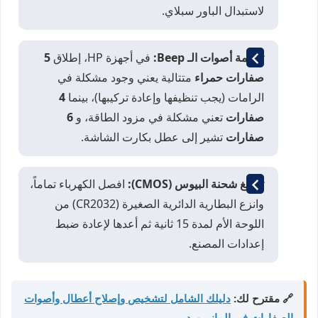
لاستبدال الباور سبلاي.
ترجمة أصوات الـ Beep:
في أجهزة HP، إطلاق
5
صفارات حمراء
متتالية يعني وجود مشكلة في
الرامات (يجب تنظيفها وإعادة تركيبها)، بينما
4
صفارات
تعني مشكلة في مزود الطاقة، و
6
صفارات
تشير إلى عطل بكارت الشاشة.
تفريغ شحنة البيوس (CMOS):
افصل الكهرباء تماماً،
وانزع البطارية الدائرية الصغيرة (CR2032) من
اللوحة الأم لمدة 15 ثانية ثم أعدها لإعادة ضبط
إعدادات المصنع.
🔗 مقترح لك:
دليلك الشامل لتشخيص وإصلاح أعطال وأصوات
الصفارات في المازربورد