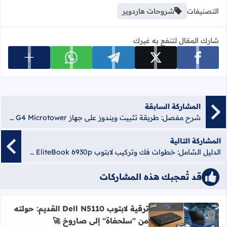
التصنيفات
شروحات هاردوير
شارك المقال لتنفع به غيرك
عرض المزي
شارك على facebook
شارك على x
شارك على telegram
شارك على whatsapp
المشاركة السابقة
شرح مفصل: طريقة تثبيت ويندوز على جهاز HP 290 G4 Microtower
المشاركة التالية
الدليل الشامل: خطوات فك وتركيب لابتوب HP EliteBook 6930p باحترافية
قد تُعجبك هذه المشاركات
ترقية لابتوب Dell N5110 القديم: حولته
أضف إلى العلامات المرجعية
من "سلحفاة" إلى صاروخ 🚀