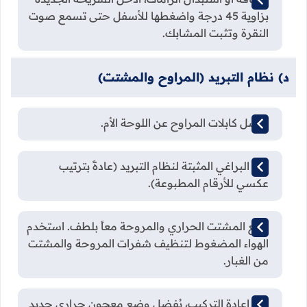
بزاوية 45 درجة واضغطها للأسفل حتى تسمع صوت
النقرة وتثبت المشابك.
د) نظام التبريد (المراوح والمشتت)
افصل كابلات المراوح عن اللوحة الأم.
فك البراغي المثبتة لنظام التبريد (عادةً بترتيب
عكسي للأرقام المطبوعة).
ارفع المشتت الحراري والمروحة معاً بلطف. استخدم
الهواء المضغوط لتنظيف شفرات المروحة والمشتت
من الغبار.
عند إعادة التركيب، يُفضل وضع معجون حراري جديد