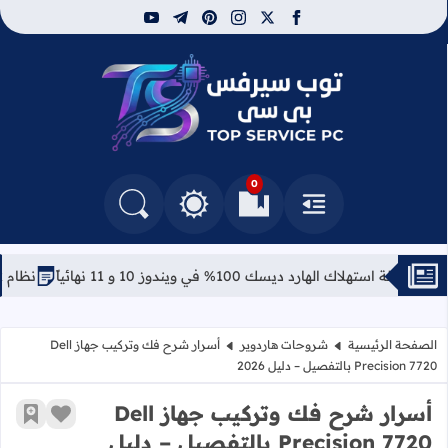
youtube
telegram
pinterest
instagram
facebook
x
توب سيرفس
0
القائمة
العلامات المرجعية
البحث في المدونة
التغيير بين الوضع النهاري والداكن
رد ديسك 100% في ويندوز 10 و 11 نهائياً
نظام Azure Linux: مايكروسوفت تفاجئ الجميع بتوزيعة لينكس خاصة بها
الصفحة الرئيسية
شروحات هاردوير
أسرار شرح فك وتركيب جهاز Dell
Precision 7720 بالتفصيل – دليل 2026
أسرار شرح فك وتركيب جهاز Dell
زر الإعج
أضف إ
Precision 7720 بالتفصيل – دليل