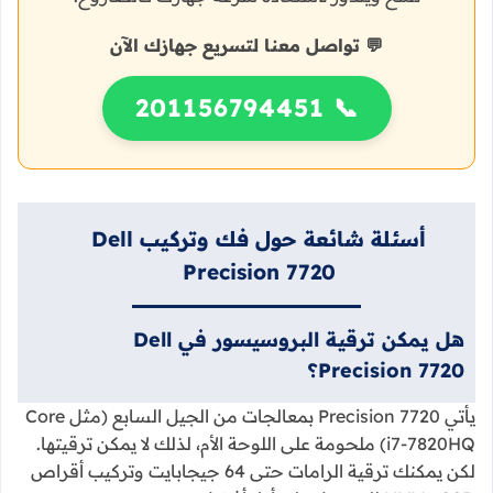
💬 تواصل معنا لتسريع جهازك الآن
📞 201156794451
أسئلة شائعة حول فك وتركيب Dell
Precision 7720
هل يمكن ترقية البروسيسور في Dell
Precision 7720؟
يأتي Precision 7720 بمعالجات من الجيل السابع (مثل Core
i7-7820HQ) ملحومة على اللوحة الأم، لذلك لا يمكن ترقيتها.
لكن يمكنك ترقية الرامات حتى 64 جيجابايت وتركيب أقراص