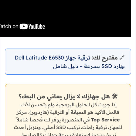
🔗
مقترح لك:
ترقية جهاز Dell Latitude E6530
بهارد SSD بسرعة – دليل شامل
🛠️ هل جهازك لا يزال يعاني من البطء؟
إذا جربت كل الحلول البرمجية ولم يتحسن الأداء،
فالحل الأكيد هو الصيانة أو الترقية (هاردوير). مركز
Top Service
في المنصورة يوفر لك فحصاً شاملاً
للجهاز، ترقية رامات، تركيب SSD أصلي، وتنزيل أحدث
نسخ ويندوز لاستعادة سرعة جهازك كالصاروخ.