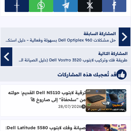
عرض المزي
شارك على facebook
شارك على x
شارك على telegram
شارك على whatsapp
المشاركة السابقة
حل مشكلات Dell Optiplex 960 بسهولة وفعالية – دليل استكشاف الأعطال 2026
المشاركة التالية
طريقة فك وتركيب لابتوب Dell Vostro 3520 (دليل الصيانة الشامل)
قد تُعجبك هذه المشاركات
ترقية لابتوب Dell N5110 القديم: حولته
أضف إلى العلامات المرجعية
من "سلحفاة" إلى صاروخ 🚀
اقرأ المزيد عن ترقية لابتوب Dell N5110 القديم: حولته من "سلحفاة" إلى صاروخ 🚀
28/07/2026
صيانة وفك لابتوب Dell Latitude 5580: