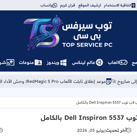
اتفاقية الاستخدام
ارشيف الموقع
قران كريم
واتساب
توب سيرفس
مج
العاب
عالم لينكس
ويندوز
منوعات
شــر
 إطلاق تابلت الألعاب RedMagic 5 Pro: وحش الأداء المنتظر
تحديث ويندوز 11 الجديد (Build 26220.7051): مي
Dell In بالكامل
الكامل
آخر تحديث:
يوليو 05, 2026