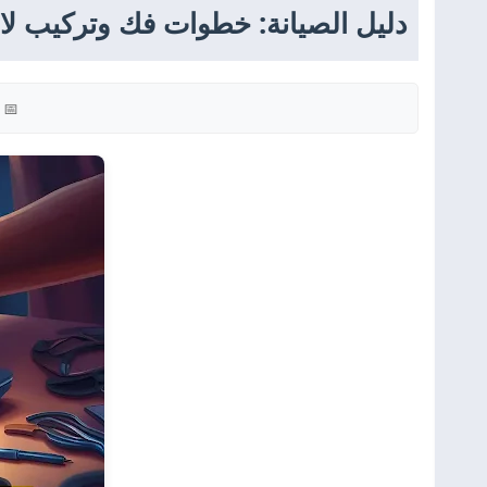
دليل الصيانة: خطوات فك وتركيب لاب توب  Inspiron 5537
📅