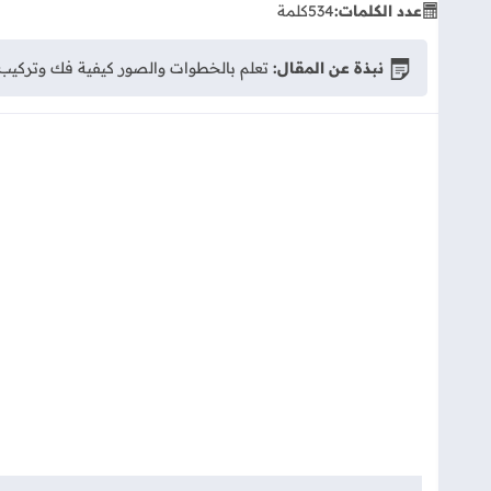
عدد الكلمات:
534
كلمة
نبذة عن المقال:
تعلم بالخطوات والصور كيفية فك وتركيب لابتوب ديل Dell Inspiron 5537 بأمان. شرح تفصيلي لتنظيف المروحة، تغيير