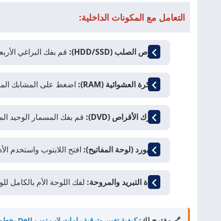
التعامل مع المكونات الداخلية:
القرص الصلب (HDD/SSD):
قم بفك البراغي الأربعة ا
الذاكرة العشوائية (RAM):
اضغط على المشابك المعدن
محرك الأقراص (DVD):
قم بفك المسمار الوحيد الم
الكيبورد (لوحة المفاتيح):
افتح اللابتوب واستخدم الأدا
وحدة التبريد والمروحة:
لفك اللوحة الأم بالكامل لل
🔗 مقترح لك:
كيفية تغيير وترقية رامات لاب توب Dell بخطوات بسيطة وآمنة