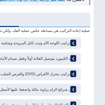
عملية إعادة التركيب هي ببساطة عكس عملية الفك، ولكن تتطل
أعد تركيب اللوحة الأم وثبت كابل المروحة وشاشة العرض (LCD Cable) بإحكام 
ركب الكيبورد بتوصيل الفلاتة أولاً وقفل صمام الأم
أعد تركيب محرك الأقراص (DVD) والقرص الصلب (SSD/HDD) واربط مسامير التثبيت.
أدخل شرائح الرام بزاوية مائلة واضغط عليها لأس
أغلق الغطاء السفلي واربط المسامير، ثم قم بتركيب 