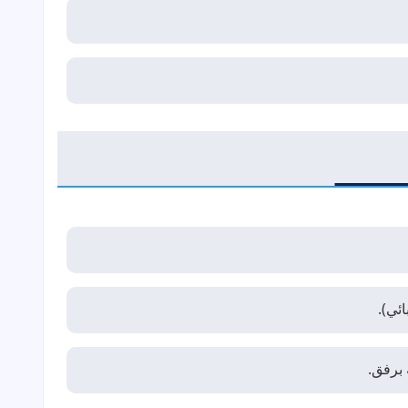
ئي).
 برفق.