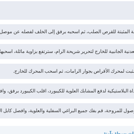
لمثبتة للقرص الصلب، ثم اسحبه برفق إلى الخلف لفصله عن موصل الـ SATA باللوحة ا
ية الجانبية للخارج لتحرير شريحة الرام، سترتفع بزاوية مائلة، اسحبها
ثبت لمحرك الأقراص بجوار الرامات، ثم اسحب المحرك للخارج.
ة البلاستيكية لدفع المشابك العلوية للكيبورد، اقلب الكيبورد برفق، وافص
وصول للمروحة، قم بفك جميع البراغي السفلية والعلوية، وافصل كابل الم