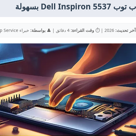
Dell بسهولة
آخر تحديث:
2026 | ⏱️
وقت القراءة:
4 دقائق | 👤
بواسطة:
خبراء Top Service