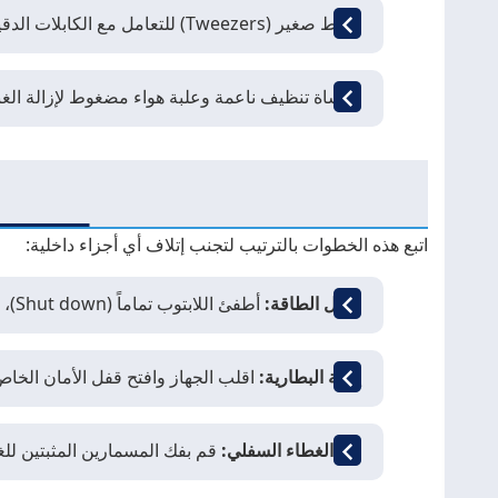
ملقط صغير (Tweezers) للتعامل مع الكابلات الدقيقة.
فرشاة تنظيف ناعمة وعلبة هواء مضغوط لإزالة الغبا
اتبع هذه الخطوات بالترتيب لتجنب إتلاف أي أجزاء داخلية:
فصل الطاقة:
أطفئ اللابتوب تماماً (Shut down)، وافصل الشاحن وأي أجهزة طرفية متصلة (USB، سماعات).
إزالة البطارية:
اقلب الجهاز وافتح قفل الأمان الخاص
فك الغطاء السفلي:
قم بفك المسمارين المثبتين للغط