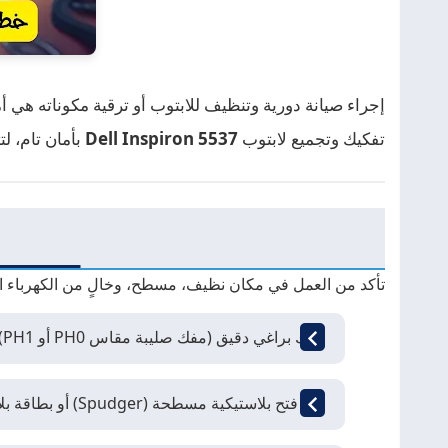
إجراء صيانة دورية وتنظيف للابتوب أو ترقية مكوناته هي 
تفكيك وتجميع لابتوب
Dell Inspiron 5537
بأمان تام، ل
تأكد من العمل في مكان نظيف، مسطح، وخالٍ من الكهرباء السا
مفك براغي دقيق (مفك صليبة مقاس PH0 أو PH1).
أداة فتح بلاستيكية مسطحة (Spudger) أو بطاقة بلاستيكية قديمة لفك المشابك دون خدش الجهاز.