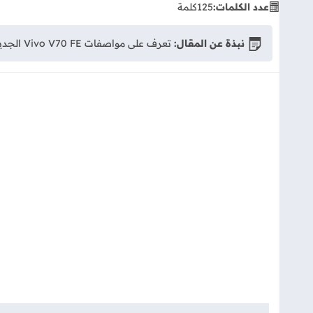
عدد الكلمات:
125
كلمة
نبذة عن المقال:
تعرف على مواصفات Vivo V70 FE الجديد: كاميرا بدقة 200 ميجابكسل، بطارية عملاقة 7000 مللي أمبير، وشاشة AMOLED بدقة 1.5K. هل يستحق الشراء؟