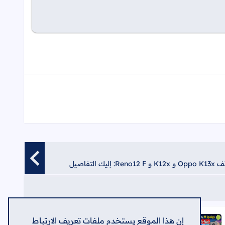
ويندوز 11 يدعم استئناف "واتساب"
إن هذا الموقع يستخدم ملفات تعريف الارتباط