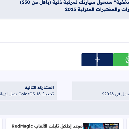
عرض المزيد من خيارات المشاركة
ارك على whatsapp
المشاركة التالية
تحديث ColorOS 16 يصل لهواتف Oppo K13x و K12x و Reno12 F: إليك التفاصيل
موعد إطلاق تابلت الألعاب RedMagic