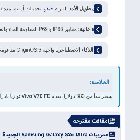
أمان طويل الأمد:
التزام
فيفو
بتحديثات أمنية لمدة 6 سنوات.
متانة عالية:
معايير IP68 و IP69 لمقاومة الماء والغبار.
أداء الذكاء الاصطناعي:
واجهة OriginOS 6 مدعومة بميزات AI متطورة.
الخلاصة:
بسعر يبدأ من 380 دولاراً، يقدم
Vivo V70 FE
توازناً ناد
مقالات مقترحة
تسريبات Samsung Galaxy S26 Ultra الجديدة: موعد الإطلاق، الشحن السريع، وترقية الكاميرات