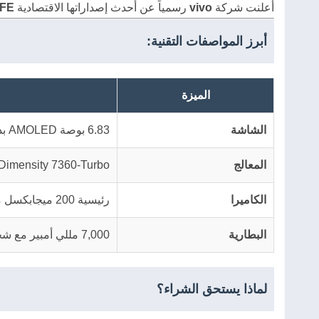
أعلنت شركة
vivo
رسمياً عن أحدث إصداراتها الاقتصادية
 FE
أبرز المواصفات التقنية:
الميزة
الشاشة
6.83 بوصة AMOLED بدقة 1.5K، تحديث 120Hz
المعالج
Dimensity 7360-Turbo
الكاميرا
رئيسية 200 ميجابكسل مع مثبت بصري (OIS)
البطارية
7,000 مللي أمبير مع شحن سريع 90 واط
لماذا يستحق الشراء؟