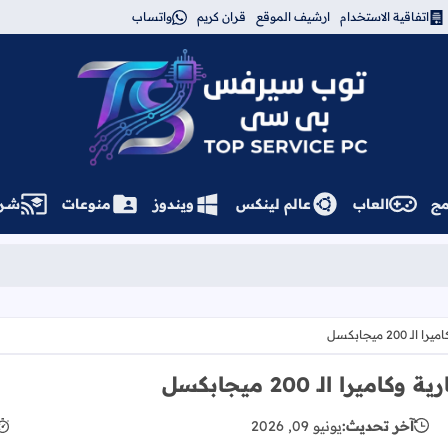
اتفاقية الاستخدام
ارشيف الموقع
قران كريم
واتساب
توب سيرفس
مج
العاب
عالم لينكس
ويندوز
منوعات
شــر
آخر تحديث:
يونيو 09, 2026