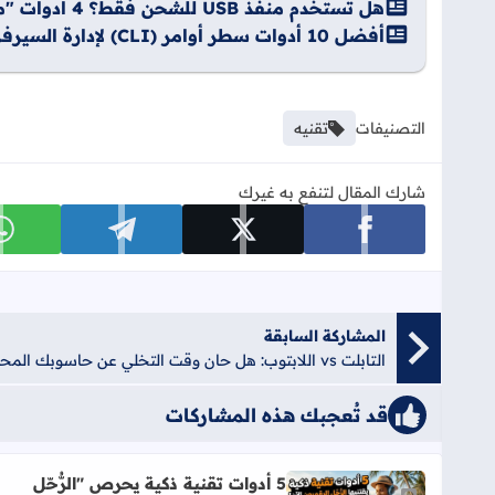
هل تستخدم منفذ USB للشحن فقط؟ 4 أدوات "مخفية" ستحول سيارتك لمركبة ذكية (بأقل من 30$)
أفضل 10 أدوات سطر أوامر (CLI) لإدارة السيرفرات والمختبرات المنزلية 2025
التصنيفات
تقنيه
شارك المقال لتنفع به غيرك
شارك على facebook
شارك على x
شارك على telegram
ش
المشاركة السابقة
التابلت vs اللابتوب: هل حان وقت التخلي عن حاسوبك المحمول في 2026؟
قد تُعجبك هذه المشاركات
5 أدوات تقنية ذكية يحرص "الرُّحّل