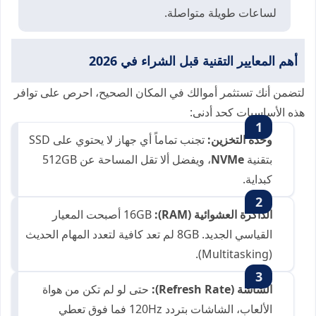
لساعات طويلة متواصلة.
أهم المعايير التقنية قبل الشراء في 2026
لتضمن أنك تستثمر أموالك في المكان الصحيح، احرص على توافر
هذه الأساسيات كحد أدنى:
وحدة التخزين:
تجنب تماماً أي جهاز لا يحتوي على SSD
بتقنية
NVMe
، ويفضل ألا تقل المساحة عن 512GB
كبداية.
الذاكرة العشوائية (RAM):
16GB أصبحت المعيار
القياسي الجديد. 8GB لم تعد كافية لتعدد المهام الحديث
(Multitasking).
الشاشة (Refresh Rate):
حتى لو لم تكن من هواة
الألعاب، الشاشات بتردد 120Hz فما فوق تعطي