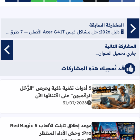
المشاركة السابقة
🖥️ دليل 2026: حل مشاكل كيس Acer G41T الأصلي — 7 طرق سهلة وفعالة من الألف للياء
المشاركة التالية
جاري تحميل العنوان...
قد تُعجبك هذه المشاركات
5 أدوات تقنية ذكية يحرص "الرُّحّل
أضف إلى العلامات المرجعية
الرقميون" على اقتنائها الآن
اقرأ المزيد عن 5 أدوات تقنية ذكية يحرص "الرُّحّل الرقميون" على اقتنائها الآن
31/07/2026
موعد إطلاق تابلت الألعاب RedMagic 5
أضف إلى العلامات المرجعية
Pro: وحش الأداء المنتظر
اقرأ المزيد عن موعد إطلاق تابلت الألعاب RedMagic 5 Pro: وحش الأداء المنتظر