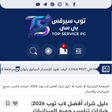
youtube
telegram
pinterest
instagram
facebook
x
توب سيرفس
0
القائمة
العلامات المرجعية
البحث في المدونة
التغيير بين الوضع النهاري والداكن
مراجعة لابتوب Kubuntu Focus Air (الجيل الأول): الخيار الأمثل لعشاق لينكس
الصفحة الرئيسية
تقنيه
دليل شراء أفضل لاب توب 2026: خيارات تناسب جميع
الميزانيات والأعمال
دليل شراء أفضل لاب توب 2026:
زر الإعج
أضف إ
خيارات تناسب جميع الميزانيات