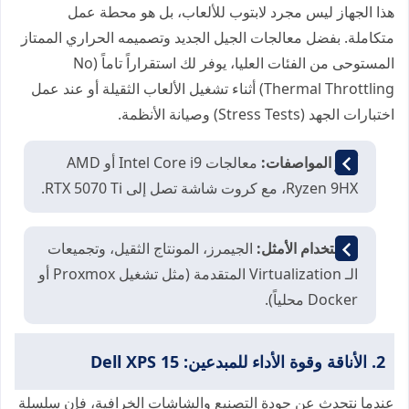
هذا الجهاز ليس مجرد لابتوب للألعاب، بل هو محطة عمل
متكاملة. بفضل معالجات الجيل الجديد وتصميمه الحراري الممتاز
المستوحى من الفئات العليا، يوفر لك استقراراً تاماً (No
Thermal Throttling) أثناء تشغيل الألعاب الثقيلة أو عند عمل
اختبارات الجهد (Stress Tests) وصيانة الأنظمة.
أبرز المواصفات:
معالجات Intel Core i9 أو AMD
Ryzen 9HX، مع كروت شاشة تصل إلى RTX 5070 Ti.
الاستخدام الأمثل:
الجيمرز، المونتاج الثقيل، وتجميعات
الـ Virtualization المتقدمة (مثل تشغيل Proxmox أو
Docker محلياً).
2. الأناقة وقوة الأداء للمبدعين: Dell XPS 15
عندما نتحدث عن جودة التصنيع والشاشات الخرافية، فإن سلسلة