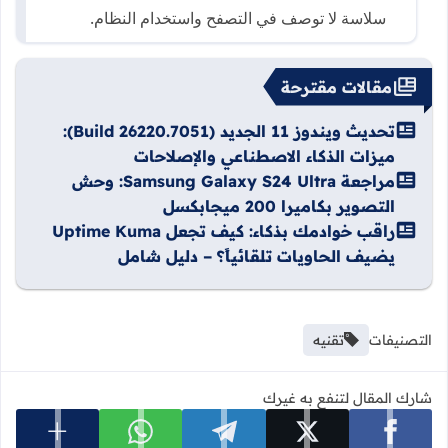
سلاسة لا توصف في التصفح واستخدام النظام.
مقالات مقترحة
تحديث ويندوز 11 الجديد (Build 26220.7051):
ميزات الذكاء الاصطناعي والإصلاحات
مراجعة Samsung Galaxy S24 Ultra: وحش
التصوير بكاميرا 200 ميجابكسل
راقب خوادمك بذكاء: كيف تجعل Uptime Kuma
يضيف الحاويات تلقائياً؟ – دليل شامل
التصنيفات
تقنيه
شارك المقال لتنفع به غيرك
عرض المزي
شارك على facebook
شارك على x
شارك على telegram
شارك على whatsapp