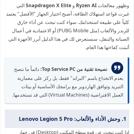
وظهور معالجات
Ryzen AI
و
Snapdragon X Elite
التي
غيرت قواعد استهلاك الطاقة، أصبح اختيار الجهاز "الأفضل" يعتمد
كلياً على طبيعة استخدامك. سواء كنت تبحث عن أداء خارق
للرندر والألعاب (مثل PUBG Mobile) أو الاعتمادية في أعمال
الصيانة والتنقل، سنستعرض لك في هذا الدليل أبرز الأجهزة التي
أثبتت كفاءتها هذا العام.
نصيحة تقنية من Top Service PC:
دائماً ما ننصح
بعدم الانخداع باسم "البراند" فقط، بل ركز على معمارية
التبريد وتوافق الهاردوير مع برامجك الأساسية أو بيئات
العمل الافتراضية (Virtual Machines) التي قد تستخدمها.
1. وحش الأداء والألعاب: Lenovo Legion 5 Pro
إذا كنت تبحث عن قوة سطح المكتب (Desktop) في جهاز