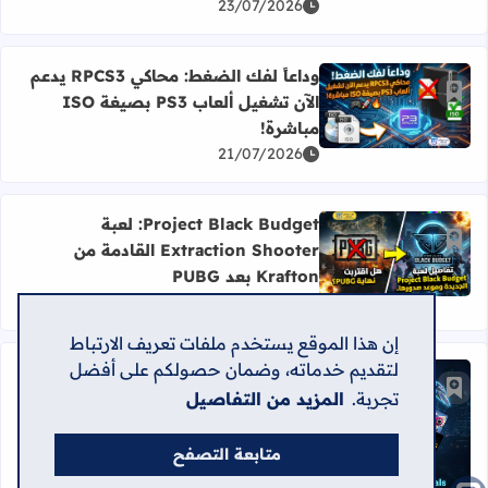
23/07/2026
وداعاً لفك الضغط: محاكي RPCS3 يدعم
أضف إلى العلامات المرجعية
الآن تشغيل ألعاب PS3 بصيغة ISO
اقرأ المزيد عن وداعاً لفك الضغط: محاكي RPCS3 يدعم الآن تشغيل ألعاب PS3 بصيغة ISO مباشرة!
مباشرة!
21/07/2026
Project Black Budget: لعبة
أضف إلى العلامات المرجعية
Extraction Shooter القادمة من
اقرأ المزيد عن Project Black Budget: لعبة Extraction Shooter القادمة من Krafton بعد PUBG
Krafton بعد PUBG
16/07/2026
إن هذا الموقع يستخدم ملفات تعريف الارتباط
لتقديم خدماته، وضمان حصولكم على أفضل
عروض ألعاب نهاية الأسبوع: لعبة رعب
أضف إلى العلامات المرجعية
مجانية، حزم مميزة، وتخفيضات كبرى
تجربة.
المزيد من التفاصيل
13/07/2026
اقرأ المزيد عن عروض ألعاب نهاية الأسبوع: لعبة رعب مجانية
متابعة التصفح