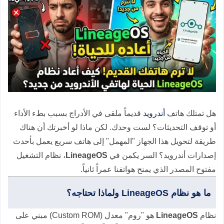
هل تمتلك هاتف
أندرويد
قديماً ملقى في الأدراج بسبب بطء الأداء
أو توقف التحديثات؟ لست وحدك. لكن ماذا لو أخبرتك أن هناك
طريقة لتحويل هذا الجهاز "المهمل" إلى هاتف سريع يعمل بأحدث
إصدارات أندرويد؟ السر يكمن في
LineageOS
، نظام التشغيل
مفتوح المصدر الذي يمنح هواتفنا عمراً ثانياً.
ما هو نظام LineageOS ولماذا تحتاجه؟
نظام
LineageOS
هو "روم" معدل (Custom ROM) مبني على