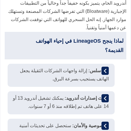
أندرويد الخام، يتميز بكونه خفيفاً جداً وخالياً من التطبيقات
الإجبارية (Bloatware) التي تفرضها الشركات المصنعة وتستهلك
موارد الجهاز. إنه الحل السحري للهواتف التي توقفت الشركات
عن دعمها أمنياً وتقنياً.
لماذا ينجح LineageOS في إحياء الهواتف
القديمة؟
أداء سلس:
إزالة واجهات الشركات الثقيلة يجعل
الهاتف يستجيب بسرعة البرق.
أحدث إصدارات أندرويد:
يمكنك تشغيل أندرويد 13 أو
14 على هاتف تم إطلاقه منذ 6 أو 7 سنوات.
الخصوصية والأمان:
ستحصل على تحديثات أمنية