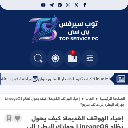
youtube
telegram
pinterest
instagram
facebook
x
توب سيرفس
0
القائمة
العلامات المرجعية
البحث في المدونة
التغيير بين الوضع النهاري والداكن
مراجعة لابتوب Kubuntu Focus Air (الجيل الأول): الخيار الأمثل لعشاق لينكس
الصفحة الرئيسية
العاب
إحياء الهواتف القديمة: كيف يحول نظام LineageOS
جهازك البطئ إلى هاتف سريع؟
إحياء الهواتف القديمة: كيف يحول
زر الإعج
أضف إ
نظام LineageOS جهازك البطئ إلى