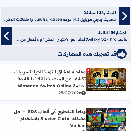
المشاركة السابقة
تحديث ببجي موبايل 4.3: عودة Jujutsu Kaisen واحتفالات الذكرى الثامنة!
المشاركة التالية
هاتف Galaxy S27 Pro: لماذا هو الاختيار "الذكي" والأفضل من سامسونج في 2027؟
قد تُعجبك هذه المشاركات
مفاجأة لعشاق النوستالجيا: تسريبات
أضف إلى العلامات المرجعية
تكشف عن المنصات الثلاث القادمة
اقرأ المزيد عن مفاجأة لعشاق النوستالجيا: تسريبات تكشف عن المنصات الثلا
لخدمة Nintendo Switch Online
23/07/2026
وداعاً للتقطيع في ألعاب 3DS! – حل
أضف إلى العلامات المرجعية
مشكلة Shader Cache باستخدام
اقرأ المزيد عن وداعاً للتقطيع في ألعاب 3DS! – حل مشكلة Shader Cache باستخدام Vulkan
Vulkan