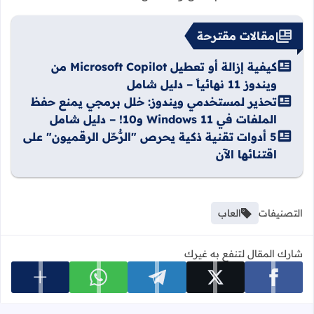
مقالات مقترحة
كيفية إزالة أو تعطيل Microsoft Copilot من
ويندوز 11 نهائياً – دليل شامل
تحذير لمستخدمي ويندوز: خلل برمجي يمنع حفظ
الملفات في Windows 11 و10! – دليل شامل
5 أدوات تقنية ذكية يحرص "الرُّحّل الرقميون" على
اقتنائها الآن
التصنيفات
العاب
شارك المقال لتنفع به غيرك
عرض المزي
شارك على facebook
شارك على x
شارك على telegram
شارك على whatsapp