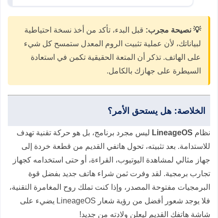
💡 نصيحة مجرب:
قبل البدء، تأكد من أخذ نسخة احتياطية
لبياناتك، لأن عملية تثبيت الروم المعدل ستمسح كل شيء
على الهاتف. تذكر أن المتعة الحقيقية تكمن في استعادة
السيطرة على جهازك بالكامل.
الخلاصة: هل يستحق الأمر؟
نظام
LineageOS
ليس مجرد برنامج، بل هو حركة تقنية تهدف
للاستدامة. بعد تثبيته، تحول هاتفي القديم من قطعة خردة إلى
جهاز مثالي لمشاهدة اليوتيوب، القراءة، أو حتى استخدامه كجهاز
تجارب برمجية. لقد وفرت ثمن شراء هاتف جديد بفضل قوة
البرمجيات مفتوحة المصدر، وإذا كنت تملك روح المغامرة التقنية،
فلا يوجد شعور أفضل من رؤية شعار LineageOS يضيء على
شاشة هاتفك القديم ليعلن ولادته من جديد!