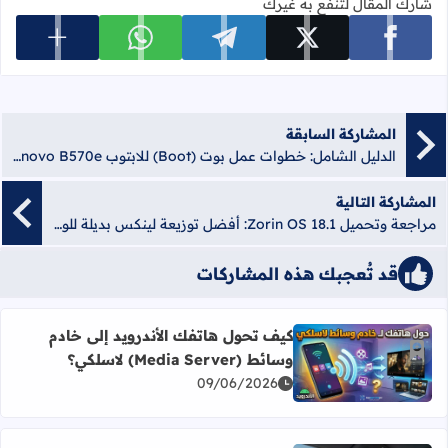
شارك المقال لتنفع به غيرك
عرض المزي
شارك على facebook
شارك على x
شارك على telegram
شارك على whatsapp
المشاركة السابقة
الدليل الشامل: خطوات عمل بوت (Boot) للابتوب Lenovo B570e بسهولة
المشاركة التالية
مراجعة وتحميل Zorin OS 18.1: أفضل توزيعة لينكس بديلة للويندوز في 2026
قد تُعجبك هذه المشاركات
كيف تحول هاتفك الأندرويد إلى خادم
أضف إلى العلامات المرجعية
وسائط (Media Server) لاسلكي؟
اقرأ المزيد عن كيف تحول هاتفك الأندرويد إلى خادم وسائط (Media Server) لاسلكي؟
09/06/2026