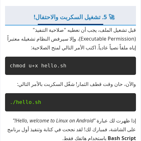
🚀 5. تشغيل السكربت والاحتفال!
قبل تشغيل الملف، يجب أن نعطيه "صلاحية التنفيذ"
(Executable Permission)، وإلا سيرفض النظام تشغيله معتبراً
إياه ملفاً نصياً عادياً. اكتب الأمر التالي لمنح الصلاحية:
chmod u+x hello.sh
والآن، حان وقت قطف الثمار! شغّل السكربت بالأمر التالي:
./hello.sh
إذا ظهرت لك عبارة
"Hello, welcome to Linux on Android!"
على الشاشة، فمبارك لك! لقد نجحت في كتابة وتنفيذ أول برنامج
Bash Script
باستخدام هاتفك فقط.