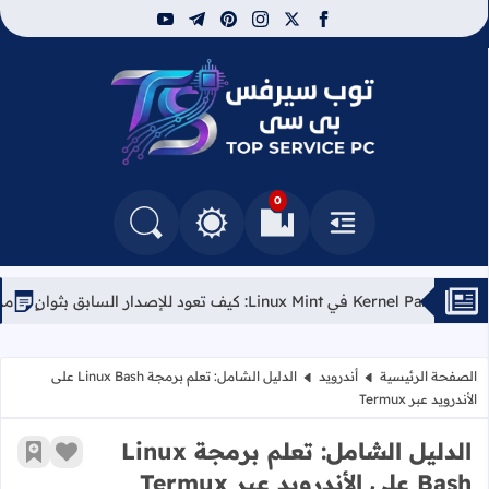
youtube
telegram
pinterest
instagram
facebook
x
توب سيرفس
0
القائمة
العلامات المرجعية
البحث في المدونة
التغيير بين الوضع النهاري والداكن
مراجعة لابتوب Kubuntu Focus Air (الجيل الأول): الخيار ا
الصفحة الرئيسية
أندرويد
الدليل الشامل: تعلم برمجة Linux Bash على
الأندرويد عبر Termux
الدليل الشامل: تعلم برمجة Linux
زر الإعج
أضف إ
Bash على الأندرويد عبر Termux