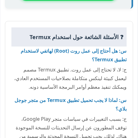
❓ الأسئلة الشائعة حول استخدام Termux
س: هل أحتاج إلى عمل روت (Root) لهاتفي لاستخدام
تطبيق Termux؟
ج: لا، لا تحتاج إلى عمل روت. تطبيق Termux مصمم
ليعمل كبيئة لينكس متكاملة بصلاحيات المستخدم العادي،
ويمكنك تنفيذ معظم أوامر البرمجة الأساسية دونه.
س: لماذا لا يجب تحميل تطبيق Termux من متجر جوجل
بلاي؟
ج: بسبب التغييرات في سياسات متجر Google Play،
توقف المطورون عن إرسال التحديثات للنسخة الموجودة
هناك. لذلك، يجب تحميل النسخة المحدثة والرسمية من