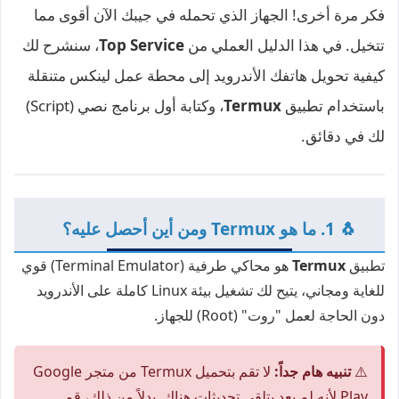
فكر مرة أخرى! الجهاز الذي تحمله في جيبك الآن أقوى مما
تتخيل. في هذا الدليل العملي من
Top Service
، سنشرح لك
كيفية تحويل هاتفك الأندرويد إلى محطة عمل لينكس متنقلة
باستخدام تطبيق
Termux
، وكتابة أول برنامج نصي (Script)
لك في دقائق.
🐧 1. ما هو Termux ومن أين أحصل عليه؟
تطبيق
Termux
هو محاكي طرفية (Terminal Emulator) قوي
للغاية ومجاني، يتيح لك تشغيل بيئة Linux كاملة على الأندرويد
دون الحاجة لعمل "روت" (Root) للجهاز.
⚠️
تنبيه هام جداً:
لا تقم بتحميل Termux من متجر Google
Play لأنه لم يعد يتلقى تحديثات هناك. بدلاً من ذلك، قم