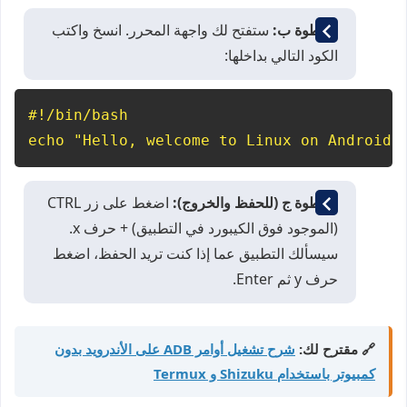
الخطوة ب:
ستفتح لك واجهة المحرر. انسخ واكتب
الكود التالي بداخلها:
#!/bin/bash

echo "Hello, welcome to Linux on Android!
الخطوة ج (للحفظ والخروج):
اضغط على زر
CTRL
(الموجود فوق الكيبورد في التطبيق) + حرف
x
.
سيسألك التطبيق عما إذا كنت تريد الحفظ، اضغط
حرف
y
ثم
Enter
.
🔗 مقترح لك:
شرح تشغيل أوامر ADB على الأندرويد بدون
كمبيوتر باستخدام Shizuku و Termux