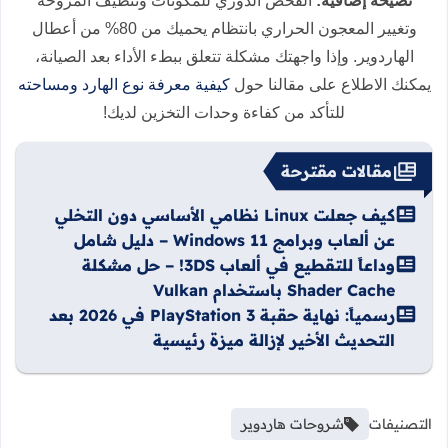
نصيحة إضافية:
الفحص الدوري للمكونات وتنظيف المروحة
وتغيير المعجون الحراري بانتظام يحميك من 80% من أعطال
الهاردوير. وإذا واجهتك مشكلة تتعلق ببطء الأداء بعد الصيانة،
يمكنك الاطلاع على مقالنا حول
كيفية معرفة نوع الهارد ومساحته
للتأكد من كفاءة وحدات التخزين لديك!
مقالات مقترحة
كيف جعلت Linux نظامي الأساسي دون التخلي
عن ألعاب وبرامج Windows 11 – دليل شامل
وداعاً للتقطيع في ألعاب 3DS! – حل مشكلة
Shader Cache باستخدام Vulkan
رسمياً: نهاية حقبة PlayStation 3 في 2026 بعد
التحديث الأخير لإزالة ميزة رئيسية
التصنيفات
شروحات هاردوير