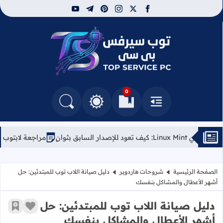
youtube
telegram
pinterest
instagram
facebook
x
توب سيرفس
0
القائمة
العلامات المرجعية
البحث في المدونة
التغيير بين الوضع النهاري والداكن
مراجعة لابتوب Kubuntu Focus Air (الجيل الأول): الخيار الأمثل لعشاق لينكس
الصفحة الرئيسية
شروحات هاردوير
دليل صيانة اللاب توب للمبتدئين: حل
أشهر الأعطال والمشاكل بنفسك
دليل صيانة اللاب توب للمبتدئين: حل
زر الإعج
أضف إ
أشهر الأعطال والمشاكل بنفسك