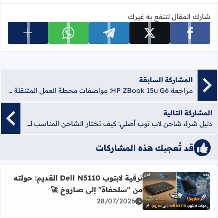
شارك المقال لتنفع به غيرك
عرض المزي
شارك على facebook
شارك على x
شارك على telegram
شارك على whatsapp
المشاركة السابقة
مراجعة HP ZBook 15u G6: مواصفات محطة العمل المتنقلة ودليل الترقية
المشاركة التالية
دليل شراء شاحن لاب توب أصلي: كيف تختار الشاحن المناسب لجهازك (HP و Dell)؟
قد تُعجبك هذه المشاركات
ترقية لابتوب Dell N5110 القديم: حولته
أضف إلى العلامات المرجعية
من "سلحفاة" إلى صاروخ 🚀
اقرأ المزيد عن ترقية لابتوب Dell N5110 القديم: حولته من "سلحفاة" إلى صاروخ 🚀
28/07/2026