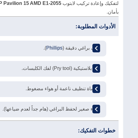
لتفكيك وإعادة تركيب لابتوب
P Pavilion 15 AMD E1-2055
بأمان.
الأدوات المطلوبة:
مفك براغي دقيقة (
Phillips
).
أداة بلاستيكية (Pry tool) لفك الكلبسات.
فرشاة تنظيف ناعمة أو هواء مضغوط.
وعاء صغير لحفظ البراغي (هام جداً لعدم ضياعها).
خطوات التفكيك: