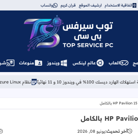
اتفاقية الاستخدام
ارشيف الموقع
قران كريم
واتساب
توب سيرفس
مج
العاب
عالم لينكس
ويندوز
منوعات
شــر
و 11 نهائياً
نظام Azure Linux: مايكروسوفت تفاجئ الجميع بتوزيعة لينكس خاصة بها
آخر تحديث:
يونيو 08, 2026