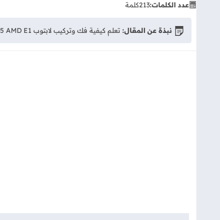
عدد الكلمات:
213
كلمة
نبذة عن المقال:
تعلم كيفية فك وتركيب لابتوب HP Pavilion 15 AMD E1 خطوة بخطوة. دليل شامل لتنظيف المروحة، تغيير الرامات، أو ترقية الهارد بأمان.