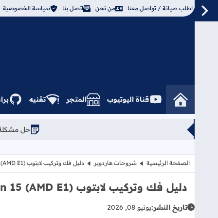
اطلب صيانة / تواصل معنا
من نحن
اتصل بنا
سياسة الخصوصية
قناة اليوتيوب
المتجر
تقنيه
برا
حل مشكلة استهلاك الهارد ديسك 100% في ويندوز 10 
الصفحة الرئيسية
شروحات هاردوير
دليل فك وتركيب لابتوب HP Pavilion 15 (AMD E1) بالكامل
دليل فك وتركيب لابتوب HP Pavilion 15 (AMD E1) بالكامل
تاريخ النشر:
يونيو 08, 2026