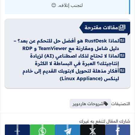
لتجنب إتلافه. 😊
مقالات مقترحة
لماذا RustDesk هو أفضل حل للتحكم عن بعد؟ –
دليل شامل ومقارنة مع TeamViewer و RDP
لماذا لا تحتاج لذكاء اصطناعي (AI) لزيادة
إنتاجيتك؟ العبرة في البساطة لا الكثرة
أفكار مذهلة لتحويل لابتوبك القديم إلى خادم
لينكس (Linux Appliance)
التصنيفات
شروحات هاردوير
شارك المقال لتنفع به غيرك
عرض المزي
شارك على facebook
شارك على x
شارك على telegram
شارك على whatsapp