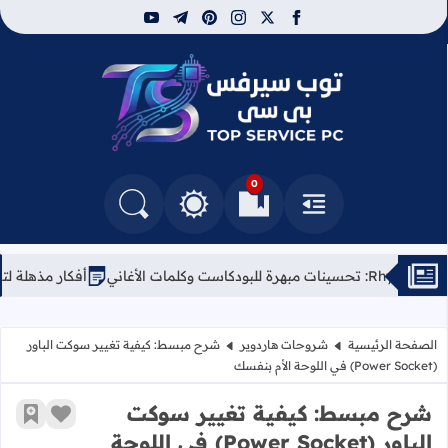
youtube
telegram
pinterest
instagram
facebook
x
توب سيرفس
0
القائمة
العلامات المرجعية
البحث في المدونة
التغيير بين الوضع النهاري والداكن
أفكار مذهلة لتحويل لابتوبك القد
الصفحة الرئيسية
شروحات هاردوير
شرح مبسط: كيفية تغيير سوكت الباور
(Power Socket) في اللوحة الأم بنفسك
شرح مبسط: كيفية تغيير سوكت
زر الإعج
أضف إ
الباور (Power Socket) في اللوحة