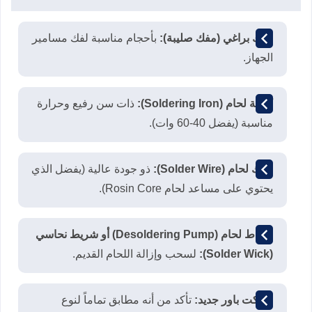
مفك براغي (مفك صليبة):
بأحجام مناسبة لفك مسامير
الجهاز.
كاوية لحام (Soldering Iron):
ذات سن رفيع وحرارة
مناسبة (يفضل 40-60 وات).
سلك لحام (Solder Wire):
ذو جودة عالية (يفضل الذي
يحتوي على مساعد لحام Rosin Core).
شفاط لحام (Desoldering Pump) أو شريط نحاسي
(Solder Wick):
لسحب وإزالة اللحام القديم.
سوكت باور جديد:
تأكد من أنه مطابق تماماً لنوع