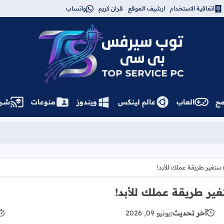
اتفاقية الاستخدام
ارشيف الموقع
قران كريم
واتساب
توب سيرفس
مج
العاب
عالم لينكس
ويندوز
منوعات
شــر
آخر تحديث:
يونيو 09, 2026