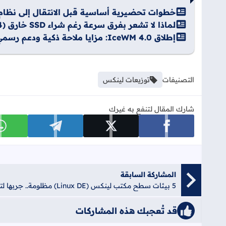
خطوات تحضيرية أساسية قبل الانتقال إلى نظام
لماذا لا تشعر بفرق سرعة رغم شراء SSD خارق (Gen 4 أو Gen 5)؟ – الدليل الكامل
إطلاق IceWM 4.0: مزايا ملاحة ذكية ودعم رسمي لشاشات 4K – دليل شامل
التصنيفات
توزيعات لينكس
شارك المقال لتنفع به غيرك
شارك على facebook
شارك على x
شارك على telegram
ش
المشاركة السابقة
5 بيئات سطح مكتب لينكس (Linux DE) مظلومة.. جربها لتجربة استثنائية!
قد تُعجبك هذه المشاركات