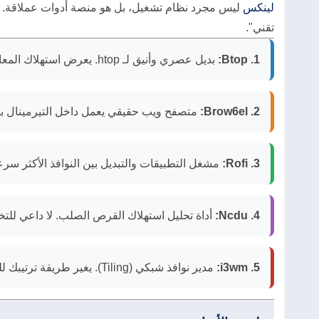
لينكس
ليس مجرد نظام تشغيل، بل هو منصة أدوات عملاقة. إذ
تقني".
1. Btop:
بديل عصري وأنيق لـ htop. يعرض استهلاك المعالج، الحرارة، والرامات برسوم متحركة جذابة جداً.
2. Brow6el:
متصفح ويب حقيقي يعمل داخل التيرمينال باستخدام رسوميات Sixel. نعم، يمكن
3. Rofi:
مشغل التطبيقات والتبديل بين النوافذ الأكثر سرعة
4. Ncdu:
أداة تحليل استهلاك القرص الصلب. لا داعي للتخ
5. i3wm:
مدير نوافذ شبكي (Tiling). يغير طريقة ترتيبك للنوافذ تلقائياً لتستغل كل شبر في شاشتك.