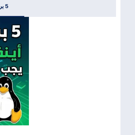
5 برامج احترافية في لينكس (Linux) ستغير طريقة عملك للأبد!