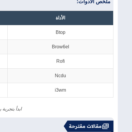
ملخص الأدوات:
الأداة
Btop
Brow6el
Rofi
Ncdu
i3wm
ابدأ بتجربة
مقالات مقترحة