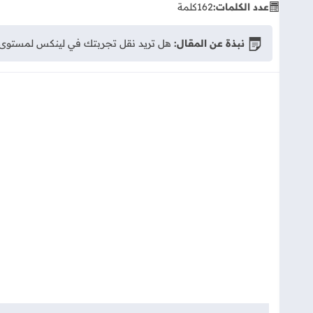
عدد الكلمات:
162
كلمة
نبذة عن المقال:
هل تريد نقل تجربتك في لينكس لمستوى آخر؟ اكتشف 5 أدوات برمجية أساسية (Btop, Rofi, i3wm, وغيرها) ستزيد من