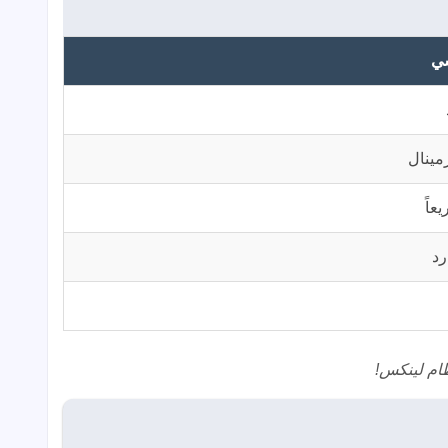
سي
مينال
عاً
رد
ظام لينكس!