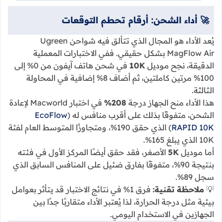
🚀 أداء الشحن: أرقام تحطم التوقعات
يُعد الأداء هو المجال الذي تتألق فيه شواحن Ugreen
MagFlow Air بشكل حقيقي. ففي الاختبارات المعملية
الدقيقة، نجح موديل
10K
في شحن هاتف آيفون من 0% إلى
100% مرتين كاملتين، ثم أضاف 8% إضافية في المحاولة
الثالثة.
هذا الأداء منح الجهاز درجة
208%
في اختبار Macworld لإعادة
الشحن، متفوقًا بذلك على أقرب منافس له (
EcoFlow
RAPID 10K
) الذي حقق 190%، ومتجاوزًا المتوسط العام لفئة
10K الذي يبلغ 165%.
أما موديل
5K
الأصغر، فقد حقق أيضًا المركز الأول في فئته
بنتيجة 90%، متفوقًا بفارق ضئيل على المنافس السابق الذي
سجل 89%.
💡
ملاحظة تقنية:
فرق 1% في نتائج الاختبار قد يتأثر بعوامل
بيئية مثل درجة الحرارة، لذا يُعتبر الأداء متقاربًا جدًا بين
الجهازين في الاستخدام اليومي.