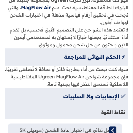
الهواتف المحمولة، تبرز شركة
Ugreen
بمجموعة جديدة من
البنوك الطاقة المغناطيسية تحت اسم
MagFlow Air
، والتي
نجحت في تحقيق أرقام قياسية مذهلة في اختبارات الشحن
لهواتف آيفون.
لا تعتمد هذه الشواحن على التصميم الأنيق فحسب، بل تقدم
أداءً استثنائيًا يجعلها خيارًا لا يُستهان به لمستخدمي آيفون
الذين يبحثون عن حل شحن محمول وموثوق.
⚡ الحكم النهائي للمراجعة
سواء كنت تبحث عن أداء بطارية فائز أو نحافة لا تُضاهى تقريبًا،
فإن مجموعة شواحن Ugreen MagFlow Air المغناطيسية
اللاسلكية تستحق النظر فيها بجدية تامة.
✅ الإيجابيات و❌ السلبيات
نقاط القوة
أفضل نتائج في اختبار إعادة الشحن (موديلي 5K