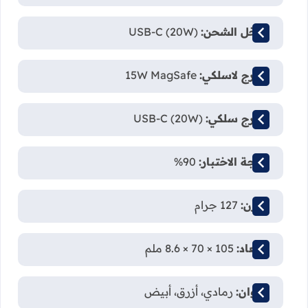
مدخل الشحن:
USB-C (20W)
مخرج لاسلكي:
15W MagSafe
مخرج سلكي:
USB-C (20W)
نتيجة الاختبار:
90%
الوزن:
127 جرام
الأبعاد:
105 × 70 × 8.6 ملم
الألوان:
رمادي، أزرق، أبيض