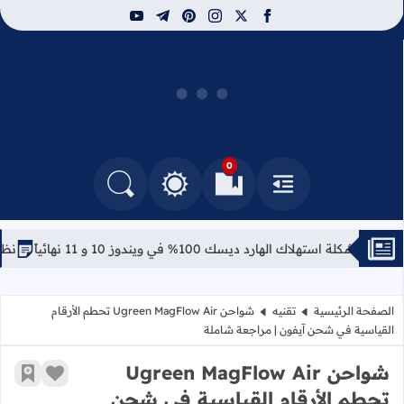
youtube
telegram
pinterest
instagram
facebook
x
توب سيرفس
0
القائمة
العلامات المرجعية
البحث في المدونة
التغيير بين الوضع النهاري والداكن
 استهلاك الهارد ديسك 100% في ويندوز 10 و 11 نهائياً
نظام Azure Linux: مايكروسوفت تفاجئ الجميع بتوزيعة لينكس خاصة بها
الصفحة الرئيسية
تقنيه
شواحن Ugreen MagFlow Air تحطم الأرقام
القياسية في شحن آيفون | مراجعة شاملة
شواحن Ugreen MagFlow Air
زر الإعج
أضف إ
تحطم الأرقام القياسية في شحن