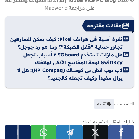
© 2026
Topservice PC Blog
| تم إعادة الصياغة والنشر بناءً
على مراجعة Macworld
مقالات مقترحة
ثغرة أمنية في هواتف Pixel: كيف يمكن للسارقين
تجاوز حماية "قفل الشبكة"؟ وما هو رد جوجل؟
هل مازلت تستخدم Gboard؟ 6 أسباب تجعل
SwiftKey لوحة المفاتيح الأذكى لهاتفك
لاب توب اتش بي كومباك (HP Compaq): هل لا
يزال مفيداً وكيف تجعله كالجديد؟
التصنيفات
تقنيه
شارك المقال لتنفع به غيرك
عرض المزي
شارك على facebook
شارك على x
شارك على telegram
شارك على whatsapp