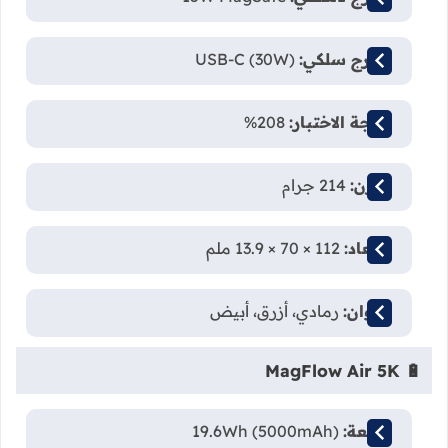
مخرج سلكي:
USB-C (30W)
نتيجة الاختبار:
208%
الوزن:
214 جرام
الأبعاد:
112 × 70 × 13.9 ملم
الألوان:
رمادي، أزرق، أبيض
🔋 MagFlow Air 5K
السعة:
19.6Wh (5000mAh)