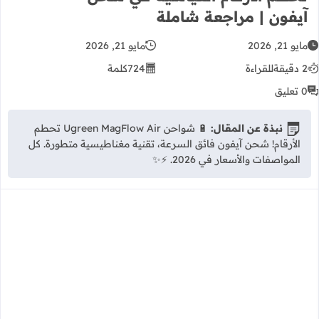
آيفون | مراجعة شاملة
مايو 21, 2026
مايو 21, 2026
2 دقيقة
للقراءة
724
كلمة
0 تعليق
نبذة عن المقال:
🔋 شواحن Ugreen MagFlow Air تحطم
الأرقام! شحن آيفون فائق السرعة، تقنية مغناطيسية متطورة. كل
المواصفات والأسعار في 2026. ⚡✨