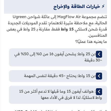
⚡ خيارات الطاقة والإخراج
تنضم مجموعة MagFlow Air إلى عائلة شواحن Ugreen
الحالية، مع ملاحظة مثيرة للاهتمام: تقدم الموديلات الجديدة
قدرة شحن لاسلكي
15 واط
فقط، مقارنة بـ 25 واط في بعض
المنافسين.
ما يعنيه هذا عمليًا؟
شاحن 25 واط: يشحن آيفون 16 من 0% إلى 50% في
~30 دقيقة
شاحن 15 واط: يحتاج ~45 دقيقة لنفس المهمة
لكن: هواتف آيفون 15 وما قبلها لا تدعم أكثر من 15
واط لاسلكيًا، لذا لا فرق في الأداء معها