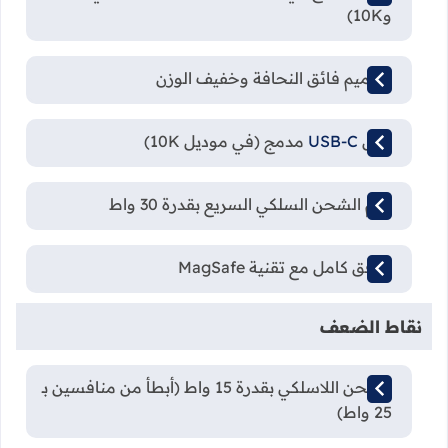
و10K)
تصميم فائق النحافة وخفيف الوزن
كابل
USB-C
مدمج (في موديل 10K)
دعم الشحن السلكي السريع بقدرة 30 واط
توافق كامل مع تقنية MagSafe
نقاط الضعف
الشحن اللاسلكي بقدرة 15 واط (أبطأ من منافسين بـ
25 واط)