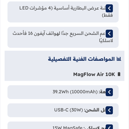
شاشة عرض البطارية أساسية (4 مؤشرات LED
فقط)
لا يدعم الشحن السريع جدًا لهواتف آيفون 16 فأحدث
لاسلكيًا
📊 المواصفات الفنية التفصيلية
🔋 MagFlow Air 10K
السعة:
39.2Wh (10000mAh)
مدخل الشحن:
USB-C (30W)
مخرج لاسلكي:
15W MagSafe