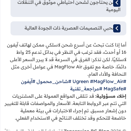
✅ من يحتاجون لشحن احتياطي موثوق في التنقلات
اليومية
✅ محبي التصميمات العصرية ذات الجودة العالية
أما إذا كنت تبحث عن أسرع شحن لاسلكي ممكن لهاتف آيفون
16 أو أحدث، فقد ترغب في النظر في بدائل تدعم 25 واط
لاسلكيًا. لكن تذكر: الفرق في السرعة قد لا يبرر السعر الأعلى
دائمًا، خاصة مع تفوق MagFlow Air في عوامل أخرى مثل
النحافة والأداء العام.
#Ugreen
#MagFlow_Air
#شاحن_محمول
#آيفون
#MagSafe
#مراجعة_تقنية
إخلاء مسؤولية:
قد تتلقى المواقع العمولة على المشتريات
التي تتم عبر الروابط التابعة. الأسعار والمواصفات قابلة للتغيير
دون إشعار مسبق. تم إجراء الاختبارات في بيئة معملية
خاضعة للتحكم وقد تختلف النتائج في الاستخدام الفعلي.