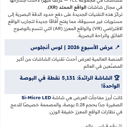
للشاشات في مجموعة TCL — عرضًا مبهرًا لأحدث ابتكاراتها
في مجال شاشات
الواقع الممتد (XR)
.
تركّز هذه التقنيات الجديدة على دفع حدود الدقة البصرية إلى
مستويات غير مسبوقة، مما يفتح آفاقًا جديدة لتجارب الواقع
الافتراضي (VR) والواقع المعزز (AR) التي تتسم بالوضوح
الفائق والراحة البصرية.
📍 عرض الأسبوع 2026 | لوس أنجلوس
المنصة العالمية لعرض أحدث تقنيات الشاشات من أكبر
المصنّعين في العالم
🏆 الشاشة الرائدة: 5,131 نقطة في البوصة
الواحدة!
كانت أبرز مفاجآت العرض هي شاشة
Si-Micro LED
الصغيرة جدًا بحجم
0.28 بوصة
، والمصممة خصيصًا للدمج
في نظارات الواقع المعزز خفيفة الوزن.
🥇 رقم قياسي عالمي