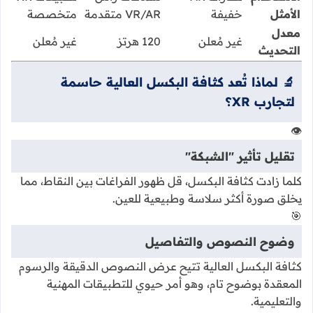
الأمثل
خفيفة
VR/AR متقدمة
متخصصة
معدل
غير مُعلن
120 هرتز
غير مُعلن
التحديث
🔬 لماذا تُعد كثافة البكسل العالية حاسمة
لتجارب XR؟
👁️
تقليل تأثير "الشبكة"
كلما زادت كثافة البكسل، قل ظهور الفراغات بين النقاط، مما
يخلق صورة أكثر سلاسة وطبيعية للعين.
🎯
وضوح النصوص والتفاصيل
كثافة البكسل العالية تتيح عرض النصوص الدقيقة والرسوم
المعقدة بوضوح تام، وهو أمر حيوي للتطبيقات المهنية
والتعليمية.