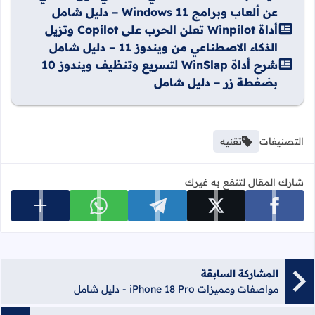
عن ألعاب وبرامج Windows 11 – دليل شامل
أداة Winpilot تعلن الحرب على Copilot وتزيل
الذكاء الاصطناعي من ويندوز 11 – دليل شامل
شرح أداة WinSlap لتسريع وتنظيف ويندوز 10
بضغطة زر – دليل شامل
التصنيفات
تقنيه
شارك المقال لتنفع به غيرك
عرض المزي
شارك على facebook
شارك على x
شارك على telegram
شارك على whatsapp
المشاركة السابقة
مواصفات ومميزات iPhone 18 Pro - دليل شامل