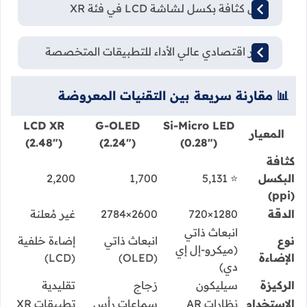
أعلى كثافة بكسل لشاشة LCD في فئة XR
خيار اقتصادي عالي الأداء للتطبيقات المتخصصة
📊 مقارنة سريعة بين التقنيات المعروضة
LCD XR
G-OLED
Si-Micro LED
المعيار
(2.48")
(2.24")
(0.28")
كثافة
البكسل
⭐ 5,131
1,700
2,200
(ppi)
الدقة
1280×720
2600×2784
غير مُعلنة
انبعاث ذاتي
نوع
انبعاث ذاتي
إضاءة خلفية
(ميكرو-إل إي
الإضاءة
(OLED)
(LCD)
دي)
الركيزة
سيليكون
زجاج
تقليدية
الاستخدام
نظارات AR
سماعات رأس
تطبيقات XR