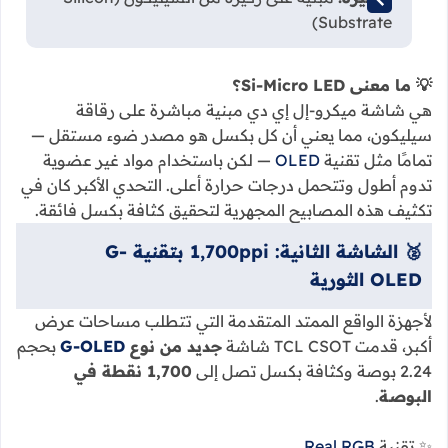
Substrate)
💡 ما معنى Si-Micro LED؟
هي شاشة ميكرو-إل إي دي مبنية مباشرة على رقاقة
سيليكون، مما يعني أن كل بكسل هو مصدر ضوء مستقل —
تمامًا مثل تقنية
OLED
— لكن باستخدام مواد غير عضوية
تدوم أطول وتتحمل درجات حرارة أعلى. التحدي الأكبر كان في
تكثيف هذه المصابيح المجهرية لتحقيق كثافة بكسل فائقة.
🥈 الشاشة الثانية: 1,700ppi بتقنية G-
OLED الثورية
لأجهزة الواقع الممتد المتقدمة التي تتطلب مساحات عرض
أكبر، قدمت TCL CSOT شاشة
جديد من نوع
G-OLED
بحجم
2.24 بوصة
وكثافة بكسل تصل إلى
1,700 نقطة في
البوصة
.
✨ تقنية
Real RGB