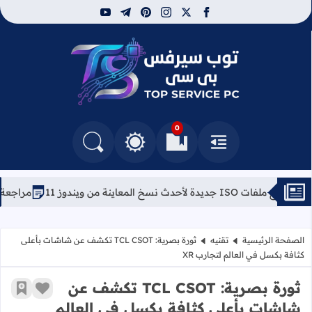
youtube
telegram
pinterest
instagram
facebook
x
توب سيرفس
0
القائمة
العلامات المرجعية
البحث في المدونة
التغيير بين الوضع النهاري والداكن
من ويندوز 11
مراجعة تقنية KVM للأجهزة الوهمية: هل هي أفضل من VirtualBox؟
الصفحة الرئيسية
تقنيه
ثورة بصرية: TCL CSOT تكشف عن شاشات بأعلى
كثافة بكسل في العالم لتجارب XR
ثورة بصرية: TCL CSOT تكشف عن
زر الإعج
أضف إ
شاشات بأعلى كثافة بكسل في العالم