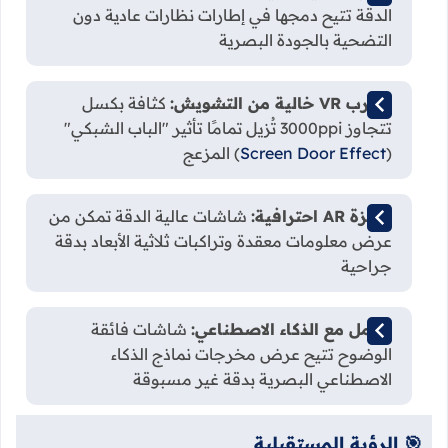
الدقة تتيح دمجها في إطارات نظارات عادية دون
التضحية بالجودة البصرية
تجارب VR خالية من التشويش:
كثافة بكسل
تتجاوز 3000ppi تُزيل تمامًا تأثير "الباب الشبكي"
(
Screen Door Effect
) المزعج
أجهزة AR احترافية:
شاشات عالية الدقة تمكن من
عرض معلومات معقدة وتراكبات ثلاثية الأبعاد بدقة
جراحية
تكامل مع الذكاء الاصطناعي:
شاشات فائقة
الوضوح تتيح عرض مخرجات نماذج الذكاء
الاصطناعي البصرية بدقة غير مسبوقة
🎯 الرؤية المستقبلية