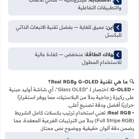
والتطبيقات التفاعلية
التباين:
عميق للغاية — بفضل تقنية الانبعاث الذاتي
للبكسل
استهلاك الطاقة:
منخفض — كفاءة عالية
للاستخدام المطول
🔍 ما هي تقنية G-OLED وReal RGB؟
•
G-OLED:
اختصار لـ "Glass OLED"، أي شاشة أوليد مبنية
على ركيزة زجاجية بدلاً من البلاستيك، مما يوفر استقرارًا
حراريًا أفضل ودقة تصنيع أعلى.
•
Real RGB:
تعني استخدام ترتيب بكسلات كامل الشريط
(Full Stripe RGB) بدلاً من الترتيبات الفرعية المعقدة، مما
يضمن دقة ألوان حقيقية ووضوح نص ممتاز.