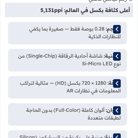
أعلى كثافة بكسل في العالم: 5,131ppi
الحجم:
0.28 بوصة فقط — صغيرة بما يكفي
للنظارات الذكية
التقنية:
شاشة أحادية الرقاقة (Single-Chip) من
نوع Si-Micro LED
الدقة:
1280 × 720 بكسل (HD) — مثالية لتراكب
المعلومات في نظارات AR
الألوان:
ألوان كاملة (Full-Color) بدون الحاجة
لطبقات متعددة
الركيزة:
مبنية على ركيزة من السيليكون (Silicon