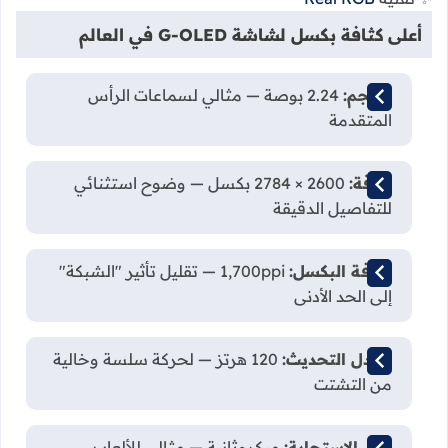
أعلى كثافة بكسل لشاشة G-OLED في العالم
الحجم:
2.24 بوصة — مثالي لسماعات الرأس
المتقدمة
الدقة:
2600 × 2784 بكسل — وضوح استثنائي
للتفاصيل الدقيقة
كثافة البكسل:
1,700ppi — تقليل تأثير "الشبكة"
إلى الحد الأدنى
معدل التحديث:
120 هرتز — لحركة سلسة وخالية
من التشتت
زمن الاستجابة:
ميكروثانية — مثالي للألعاب