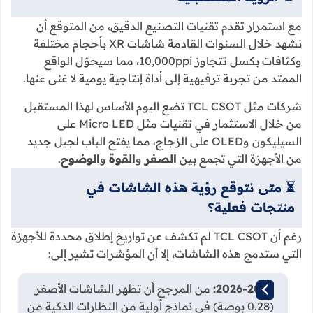
مع استمرار تقدم تقنيات التصنيع الدقيق، من المتوقع أن
نشهد خلال السنوات القادمة شاشات XR بأحجام مختلفة
وكثافات بكسل تتجاوز 10,000ppi، مما سيحوّل الواقع
الممتد من تجربة ترفيهية إلى أداة إنتاجية يومية لا غنى عنها.
شركات مثل TCL CSOT تضع اليوم الأساس لهذا المستقبل
من خلال الاستثمار في تقنيات مثل Micro LED على
السيليكون وOLED على الزجاج، مما يفتح الباب لجيل جديد
من الأجهزة التي تجمع بين
الصغر
و
القوة
و
الوضوح
.
⏳ متى نتوقع رؤية هذه الشاشات في
منتجات فعلية؟
رغم أن TCL CSOT لم تكشف عن تواريخ إطلاق محددة للأجهزة
التي ستدمج هذه الشاشات، إلا أن المؤشرات تشير إلى:
2026-2027:
من المرجح أن تظهر الشاشات الأصغر
(0.28 بوصة) في نماذج أولية من النظارات الذكية من