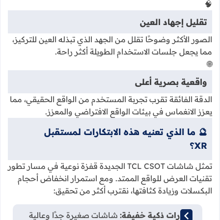
🧠
تقليل إجهاد العين
الصور الأكثر وضوحًا تقلل من الجهد الذي تبذله العين للتركيز،
مما يجعل جلسات الاستخدام الطويلة أكثر راحة.
🌐
واقعية بصرية أعلى
الدقة الفائقة تقرب تجربة المستخدم من الواقع الحقيقي، مما
يعزز الانغماس في بيئات الواقع الافتراضي والمعزز.
🔮 ما الذي تعنيه هذه الابتكارات لمستقبل
XR؟
تمثل شاشات TCL CSOT الجديدة قفزة نوعية في مسار تطور
تقنيات العرض للواقع الممتد. ومع استمرار انخفاض أحجام
البكسلات وزيادة كثافتها، نقترب أكثر من تحقيق:
نظارات ذكية خفيفة:
شاشات صغيرة جدًا وعالية