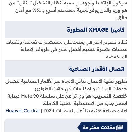
سيكون الهاتف الواجهة الرسمية لنظام التشغيل "النقي" من
هواوي، والذي يوفر تجربة مستخدم أسرع بـ 30% مع أمان
فائق.
كاميرا XMAGE المطورة
نظام تصوير احترافي يعتمد على مستشعرات ضخمة وتقنيات
عدسات متغيرة لتقديم أفضل صور في ظروف الإضاءة
المنخفضة.
اتصال الأقمار الصناعية
تطوير تقنية الاتصال ثنائي الاتجاه عبر الأقمار الصناعية لتشمل
خدمات البيانات والمكالمات في حالات الطوارئ.
خلاصة التسريب:
هواوي تراهن على سلسلة Mate 90 كبداية
لعصر جديد من الاستقلالية التقنية الكاملة.
إعادة صياغة تقنية بناءً على تسريبات
| 2024
Huawei Central
مقالات مقترحة