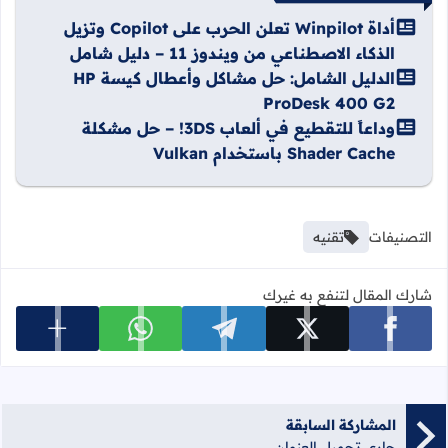
أداة Winpilot تعلن الحرب على Copilot وتزيل
الذكاء الاصطناعي من ويندوز 11 – دليل شامل
الدليل الشامل: حل مشاكل وأعطال كيسة HP
ProDesk 400 G2
وداعاً للتقطيع في ألعاب 3DS! – حل مشكلة
Shader Cache باستخدام Vulkan
التصنيفات
تقنيه
شارك المقال لتنفع به غيرك
عرض المزي
شارك على facebook
شارك على x
شارك على telegram
شارك على whatsapp
المشاركة السابقة
جاري تحميل العنوان...