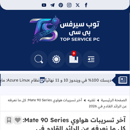
youtube
telegram
pinterest
instagram
facebook
x
توب سيرفس
0
القائمة
العلامات المرجعية
البحث في المدونة
التغيير بين الوضع النهاري والداكن
وز 10 و 11 نهائياً
نظام Azure Linux: مايكروسوفت تفاجئ الجميع بتوزيعة لينكس خاصة بها
الصفحة الرئيسية
تقنيه
آخر تسريبات هواوي Mate 90 Series: كل ما نعرفه
عن الرائد القادم في 2026
آخر تسريبات هواوي Mate 90 Series:
زر الإعج
أضف إ
كل ما نعرفه عن الرائد القادم في