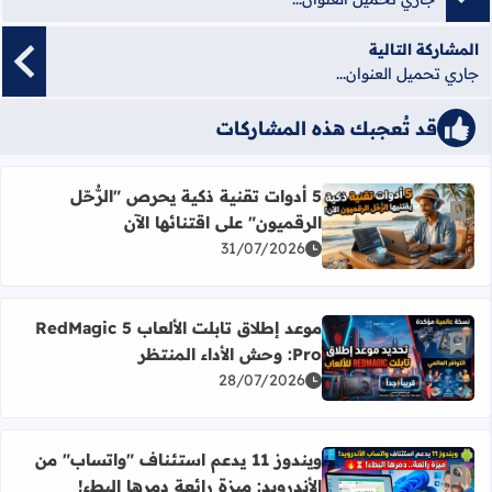
المشاركة التالية
جاري تحميل العنوان...
قد تُعجبك هذه المشاركات
5 أدوات تقنية ذكية يحرص "الرُّحّل
أضف إلى العلامات المرجعية
الرقميون" على اقتنائها الآن
اقرأ المزيد عن 5 أدوات تقنية ذكية يحرص "الرُّحّل الرقميون" على اقتنائها الآن
31/07/2026
موعد إطلاق تابلت الألعاب RedMagic 5
أضف إلى العلامات المرجعية
Pro: وحش الأداء المنتظر
اقرأ المزيد عن موعد إطلاق تابلت الألعاب RedMagic 5 Pro: وحش الأداء المنتظر
28/07/2026
ويندوز 11 يدعم استئناف "واتساب" من
أضف إلى العلامات المرجعية
الأندرويد: ميزة رائعة دمرها البطء!