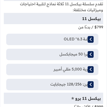
تقدم سلسلة بيكسل 11 ثلاثة نماذج لتلبية احتياجات
وميزانيات مختلفة:
بيكسل 11
$799
/ بدءًا من
شاشة 6.3" OLED
كاميرا 50 ميجابكسل
بطارية 5,000 مللي أمبير
تخزين: 128/256 جيجابايت
بيكسل 11 برو ⭐
$999
/ الأكثر طلبًا