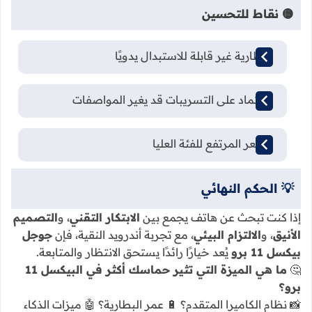
🟡 نقاط للتحسين
البطارية غير قابلة للاستبدال يدويًا
الاعتماد على التسريبات قد يغير المواصفات
السعر المرتفع للفئة العليا
💡 الحكم النهائي
إذا كنت تبحث عن هاتف يجمع بين
الابتكار التقني
، و
التصميم
الأنيق
، و
الالتزام البيئي
، مع تجربة أندرويد النقية، فإن
جوجل
بيكسل 11 برو
يُعد خيارًا رائدًا يستحق الانتظار والمتابعة.
🤔
ما هي الميزة التي تثير حماسك أكثر في البيكسل 11
برو؟
📸 نظام الكاميرا المتقدم؟ 🔋 عمر البطارية؟ 🤖 ميزات الذكاء