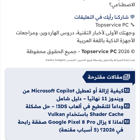
الاصطناعي؟
💬 شاركنا رأيك في التعليقات
PC
🔧 Topservice
وجهتك الأولى لأخبار التقنية، دروس الهاردوير، ومراجعات
الأجهزة الذكية باللغة العربية
© 2026
Topservice PC
- جميع الحقوق محفوظة
تمت إعادة الصياغة والتحليل بواسطة فريق التحرير • المصدر: Geeky Gadgets
مقالات مقترحة
كيفية إزالة أو تعطيل Microsoft Copilot من
ويندوز 11 نهائياً – دليل شامل
وداعاً للتقطيع في ألعاب 3DS! – حل مشكلة
Shader Cache باستخدام Vulkan
لماذا لا يزال Google Pixel 8 Pro صفقة رابحة
في 2026؟ (5 أسباب مقنعة)