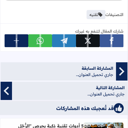
التصنيفات
تقنيه
شارك المقال لتنفع به غيرك
عرض المزي
شارك على facebook
شارك على x
شارك على telegram
شارك على whatsapp
المشاركة السابقة
جاري تحميل العنوان...
المشاركة التالية
جاري تحميل العنوان...
قد تُعجبك هذه المشاركات
5 أدوات تقنية ذكية يحرص "الرُّحّل