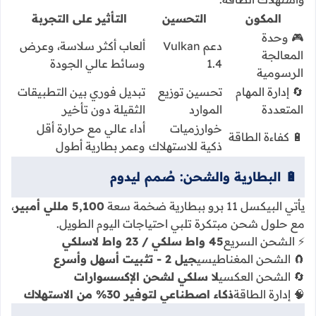
المكون
التحسين
التأثير على التجربة
🎮 وحدة
دعم Vulkan
ألعاب أكثر سلاسة، وعرض
المعالجة
1.4
وسائط عالي الجودة
الرسومية
🔄 إدارة المهام
تحسين توزيع
تبديل فوري بين التطبيقات
المتعددة
الموارد
الثقيلة دون تأخير
خوارزميات
أداء عالي مع حرارة أقل
🔋 كفاءة الطاقة
ذكية للاستهلاك
وعمر بطارية أطول
🔋 البطارية والشحن: صُمم ليدوم
يأتي البيكسل 11 برو ببطارية ضخمة سعة
5,100 مللي أمبير
،
مع حلول شحن مبتكرة تلبي احتياجات اليوم الطويل.
⚡ الشحن السريع
45 واط سلكي / 23 واط لاسلكي
🧲 الشحن المغناطيسي
جيل 2 - تثبيت أسهل وأسرع
🔄 الشحن العكسي
لا سلكي لشحن الإكسسوارات
🧠 إدارة الطاقة
ذكاء اصطناعي لتوفير 30% من الاستهلاك