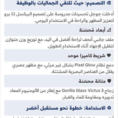
🎨 التصميم: حيث تلتقي الجماليات بالوظيفة
أدخلت جوجل تحسينات مدروسة على تصميم البيكسل 11 برو
لتعزيز المظهر والراحة في الاستخدام اليومي.
📐 أبعاد مُحسّنة
ملف جانبي أنحف لراحة أفضل في اليد، مع توزيع وزن متوازن
لتقليل الإجهاد أثناء الاستخدام الطويل.
🖤 شريط كاميرا موحد
دمج نظام Pixel Glow بشكل غير مرئي، مع مظهر عصري
يقلل من العناصر البصرية المشتتة.
🛡️ متانة محسّنة
زجاج Gorilla Glass Victus 3 مع إطار من الألومنيوم المعاد
تدويره ومقاومة للماء والغبار.
♻️ الاستدامة: خطوة نحو مستقبل أخضر