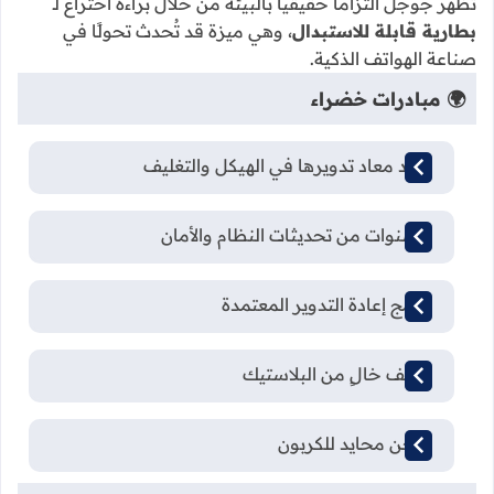
تُظهر جوجل التزامًا حقيقيًا بالبيئة من خلال براءة اختراع لـ
بطارية قابلة للاستبدال
، وهي ميزة قد تُحدث تحولًا في
صناعة الهواتف الذكية.
🌍 مبادرات خضراء
مواد معاد تدويرها في الهيكل والتغليف
7 سنوات من تحديثات النظام والأمان
برامج إعادة التدوير المعتمدة
تغليف خالٍ من البلاستيك
شحن محايد للكربون