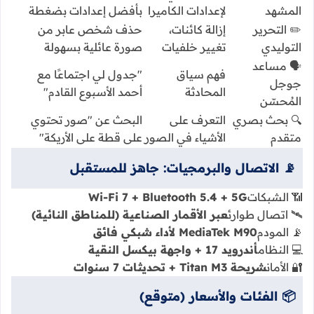
المشهد
لإعدادات الكاميرا
بأفضل إعدادات بضغطة
✏️ التحرير
إزالة كائنات،
حذف شخص عابر من
التوليدي
تغيير خلفيات
صورة عائلية بسهولة
🗣️ مساعد
فهم سياق
"جدول لي اجتماعًا مع
جوجل
المحادثة
أحمد الأسبوع القادم"
المُحسّن
🔍 بحث بصري
التعرف على
البحث عن "صور تحتوي
متقدم
الأشياء في الصور
على قطة على الأريكة"
📡 الاتصال والبرمجيات: جاهز للمستقبل
📶 الشبكات
Wi-Fi 7 + Bluetooth 5.4 + 5G
🛰️ اتصال طوارئ
عبر الأقمار الصناعية (للمناطق النائية)
📡 المودم
MediaTek M90 لأداء شبكي فائق
💻 النظام
أندرويد 17 + واجهة بيكسل النقية
🔐 الأمان
شريحة Titan M3 + تحديثات 7 سنوات
📦 الفئات والأسعار (متوقع)