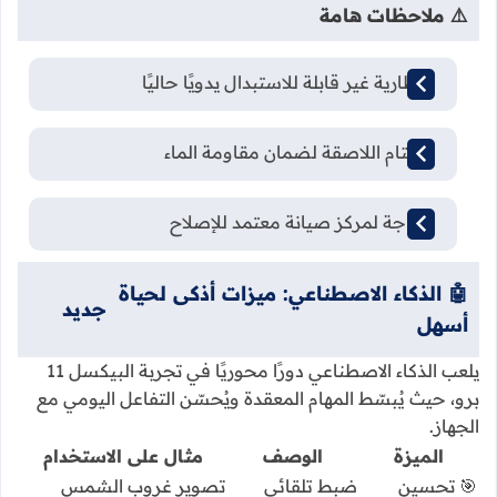
⚠️ ملاحظات هامة
البطارية غير قابلة للاستبدال يدويًا حاليًا
الأختام اللاصقة لضمان مقاومة الماء
الحاجة لمركز صيانة معتمد للإصلاح
🤖 الذكاء الاصطناعي: ميزات أذكى لحياة
جديد
أسهل
يلعب الذكاء الاصطناعي دورًا محوريًا في تجربة البيكسل 11
برو، حيث يُبسّط المهام المعقدة ويُحسّن التفاعل اليومي مع
الجهاز.
الميزة
الوصف
مثال على الاستخدام
🎯 تحسين
ضبط تلقائي
تصوير غروب الشمس