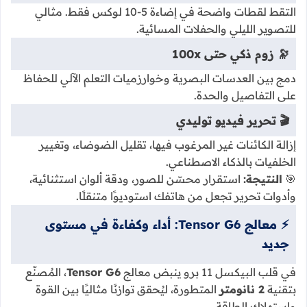
التقط لقطات واضحة في إضاءة 5-10 لوكس فقط. مثالي
للتصوير الليلي والحفلات المسائية.
🔭 زوم ذكي حتى 100x
دمج بين العدسات البصرية وخوارزميات التعلم الآلي للحفاظ
على التفاصيل والحدة.
🎬 تحرير فيديو توليدي
إزالة الكائنات غير المرغوب فيها، تقليل الضوضاء، وتغيير
الخلفيات بالذكاء الاصطناعي.
🎯
النتيجة:
استقرار محسّن للصور، ودقة ألوان استثنائية،
وأدوات تحرير تجعل من هاتفك استوديوًا متنقلًا.
⚡ معالج Tensor G6: أداء وكفاءة في مستوى
جديد
في قلب البيكسل 11 برو ينبض معالج
Tensor G6
، المُصنّع
بتقنية
2 نانومتر
المتطورة، ليُحقق توازنًا مثاليًا بين القوة
واستهلاك الطاقة.