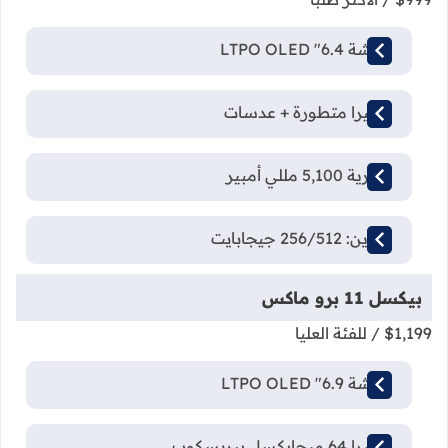
شاشة 6.4" LTPO OLED
كاميرا متطورة + عدسات
بطارية 5,100 مللي أمبير
تخزين: 256/512 جيجابايت
بيكسل 11 برو ماكس
$1,199
/ للفئة العليا
شاشة 6.9" LTPO OLED
كاميرا 64 ميجابكسل بيريسكوب