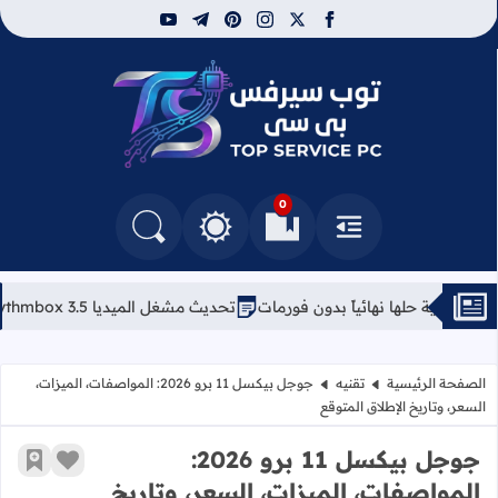
youtube
telegram
pinterest
instagram
facebook
x
توب سيرفس
0
القائمة
العلامات المرجعية
البحث في المدونة
التغيير بين الوضع النهاري والداكن
تحديث مشغل الميديا Rhythmbox 3.5: تحسينات مبهرة للبودكاست وكلمات الأغاني
الصفحة الرئيسية
تقنيه
جوجل بيكسل 11 برو 2026: المواصفات، الميزات،
السعر، وتاريخ الإطلاق المتوقع
جوجل بيكسل 11 برو 2026:
زر الإعج
أضف إ
المواصفات، الميزات، السعر، وتاريخ