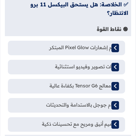
✅ الخلاصة: هل يستحق البيكسل 11 برو
الانتظار؟
🟢 نقاط القوة
نظام إشعارات Pixel Glow المبتكر
قدرات تصوير وفيديو استثنائية
أداء معالج Tensor G6 بكفاءة عالية
التزام جوجل بالاستدامة والتحديثات
تصميم أنيق ومريح مع تحسينات ذكية