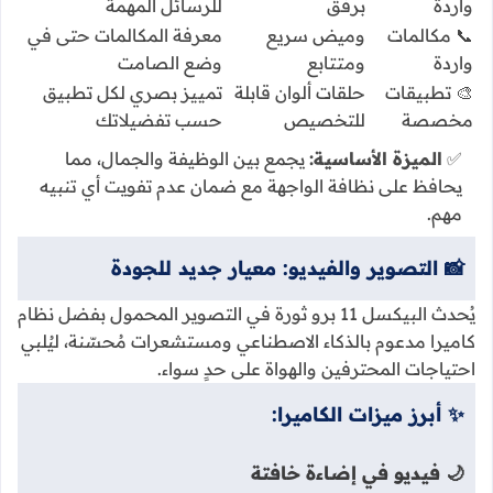
واردة
برفق
للرسائل المهمة
📞 مكالمات
وميض سريع
معرفة المكالمات حتى في
واردة
ومتتابع
وضع الصامت
🎨 تطبيقات
حلقات ألوان قابلة
تمييز بصري لكل تطبيق
مخصصة
للتخصيص
حسب تفضيلاتك
✅
الميزة الأساسية:
يجمع بين الوظيفة والجمال، مما
يحافظ على نظافة الواجهة مع ضمان عدم تفويت أي تنبيه
مهم.
📸 التصوير والفيديو: معيار جديد للجودة
يُحدث البيكسل 11 برو ثورة في التصوير المحمول بفضل نظام
كاميرا مدعوم بالذكاء الاصطناعي ومستشعرات مُحسّنة، ليُلبي
احتياجات المحترفين والهواة على حدٍ سواء.
✨ أبرز ميزات الكاميرا:
🌙 فيديو في إضاءة خافتة