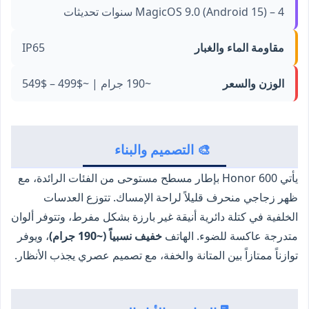
MagicOS 9.0 (Android 15) – 4 سنوات تحديثات
مقاومة الماء والغبار
IP65
الوزن والسعر
~190 جرام | ~$499 – $549
🎨 التصميم والبناء
يأتي Honor 600 بإطار مسطح مستوحى من الفئات الرائدة، مع
ظهر زجاجي منحرف قليلاً لراحة الإمساك. تتوزع العدسات
الخلفية في كتلة دائرية أنيقة غير بارزة بشكل مفرط، وتتوفر ألوان
متدرجة عاكسة للضوء. الهاتف
خفيف نسبياً (~190 جرام)
، ويوفر
توازناً ممتازاً بين المتانة والخفة، مع تصميم عصري يجذب الأنظار.