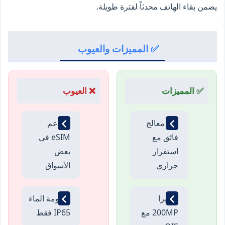
يضمن بقاء الهاتف محدثاً لفترة طويلة.
✅ المميزات والعيوب
✅ المميزات
❌ العيوب
أداء معالج
لا يدعم
فائق مع
eSIM في
استقرار
بعض
حراري
الأسواق
كاميرا
مقاومة الماء
200MP مع
IP65 فقط