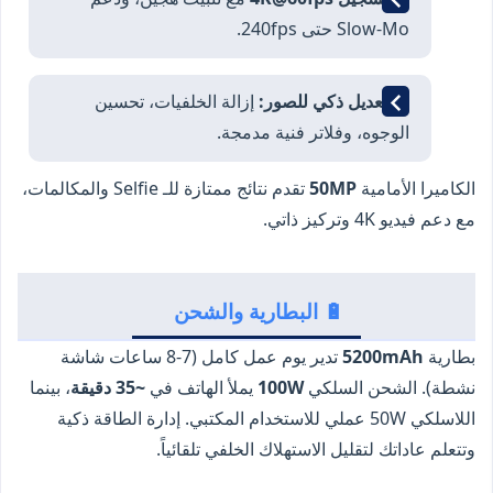
Slow-Mo حتى 240fps.
🤖
تعديل ذكي للصور:
إزالة الخلفيات، تحسين
الوجوه، وفلاتر فنية مدمجة.
الكاميرا الأمامية
50MP
تقدم نتائج ممتازة للـ Selfie والمكالمات،
مع دعم فيديو 4K وتركيز ذاتي.
🔋 البطارية والشحن
بطارية
5200mAh
تدير يوم عمل كامل (7-8 ساعات شاشة
نشطة). الشحن السلكي
100W
يملأ الهاتف في
~35 دقيقة
، بينما
اللاسلكي 50W عملي للاستخدام المكتبي. إدارة الطاقة ذكية
وتتعلم عاداتك لتقليل الاستهلاك الخلفي تلقائياً.