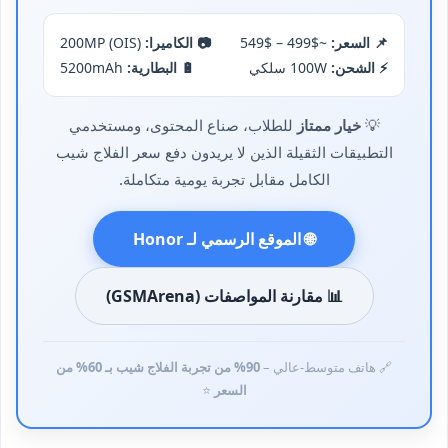
📌 السعر:
~$499 – $549
📷 الكاميرا:
200MP (OIS)
⚡ الشحن:
100W سلكي
🔋 البطارية:
5200mAh
💡
خيار ممتاز
للطلاب، صناع المحتوى، ومستخدمي
التطبيقات الثقيلة الذين لا يريدون دفع سعر الفلاج شيب
الكامل مقابل تجربة يومية متكاملة.
🌐 الموقع الرسمي لـ Honor
📊 مقارنة المواصفات (GSMArena)
🔗 هاتف متوسط-عالي –
90% من تجربة الفلاج شيب بـ 60% من
السعر
⭐