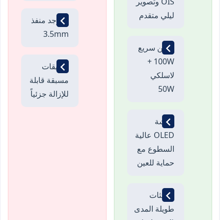
OIS وتصوير
ليلي متقدم
لا يوجد منفذ
3.5mm
شحن سريع
100W +
تطبيقات
لاسلكي
مسبقة قابلة
50W
للإزالة جزئياً
شاشة
OLED عالية
السطوع مع
حماية للعين
تحديثات
طويلة المدى