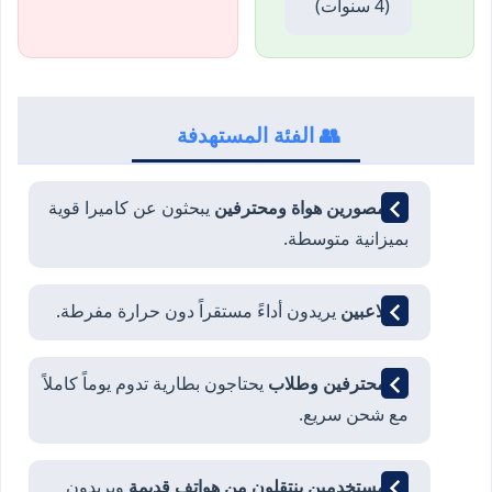
(4 سنوات)
👥 الفئة المستهدفة
📸
مصورين هواة ومحترفين
يبحثون عن كاميرا قوية
بميزانية متوسطة.
🎮
لاعبين
يريدون أداءً مستقراً دون حرارة مفرطة.
💼
محترفين وطلاب
يحتاجون بطارية تدوم يوماً كاملاً
مع شحن سريع.
🔄
مستخدمين ينتقلون من هواتف قديمة
ويريدون