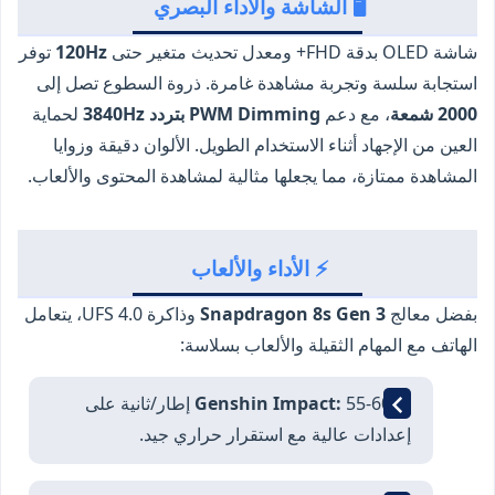
🖥️ الشاشة والأداء البصري
شاشة OLED بدقة FHD+ ومعدل تحديث متغير حتى
120Hz
توفر
استجابة سلسة وتجربة مشاهدة غامرة. ذروة السطوع تصل إلى
2000 شمعة
، مع دعم
PWM Dimming بتردد 3840Hz
لحماية
العين من الإجهاد أثناء الاستخدام الطويل. الألوان دقيقة وزوايا
المشاهدة ممتازة، مما يجعلها مثالية لمشاهدة المحتوى والألعاب.
⚡ الأداء والألعاب
بفضل معالج
Snapdragon 8s Gen 3
وذاكرة UFS 4.0، يتعامل
الهاتف مع المهام الثقيلة والألعاب بسلاسة:
✅
Genshin Impact:
55-60 إطار/ثانية على
إعدادات عالية مع استقرار حراري جيد.