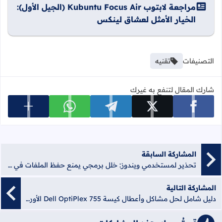
مراجعة لابتوب Kubuntu Focus Air (الجيل الأول):
الخيار الأمثل لعشاق لينكس
التصنيفات
تقنيه
شارك المقال لتنفع به غيرك
عرض المزي
شارك على facebook
شارك على x
شارك على telegram
شارك على whatsapp
المشاركة السابقة
تحذير لمستخدمي ويندوز: خلل برمجي يمنع حفظ الملفات في Windows 11 و10! – دليل شامل
المشاركة التالية
دليل شامل لحل مشاكل وأعطال كيسة Dell OptiPlex 755 الأوريجينال – خطوات عملية