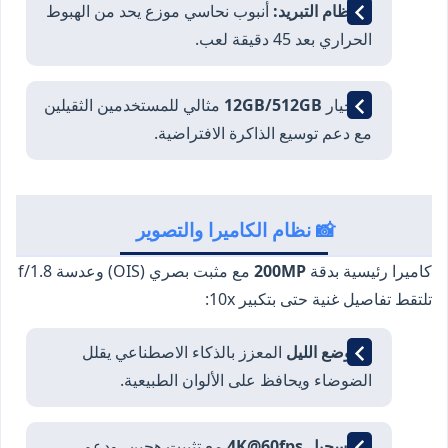
✅
نظام التبريد:
أنبوب نحاسي موزع يحد من الهبوط
الحراري بعد 45 دقيقة لعب.
✅ خيار
12GB/512GB
مثالي للمستخدمين الثقيلين
مع دعم توسيع الذاكرة الافتراضية.
📸 نظام الكاميرا والتصوير
كاميرا رئيسية بدقة
200MP
مع مثبت بصري (OIS) وعدسة f/1.8
تلتقط تفاصيل غنية حتى بتكبير 10x:
🌙
وضع الليل
المعزز بالذكاء الاصطناعي يقلل
الضوضاء ويحافظ على الألوان الطبيعية.
🎥
تسجيل 4K@60fps
مع تثبيت هجين، ودعم