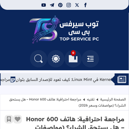
youtube
telegram
pinterest
instagram
facebook
x
توب سيرفس
0
القائمة
العلامات المرجعية
البحث في المدونة
التغيير بين الوضع النهاري والداكن
مراجعة لابتوب Kubuntu Focus Air (الجيل الأول): الخيار الأمثل لعشاق لينكس
الصفحة الرئيسية
تقنيه
مراجعة احترافية: هاتف Honor 600 – هل يستحق
الشراء؟ (مواصفات وسعر 2026)
مراجعة احترافية: هاتف Honor 600
زر الإعج
أضف إ
– هل يستحق الشراء؟ (مواصفات