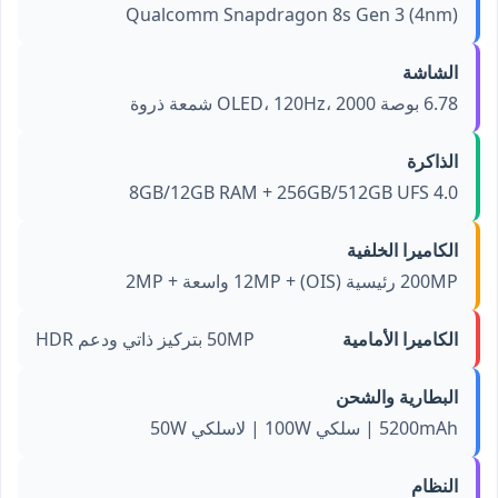
Qualcomm Snapdragon 8s Gen 3 (4nm)
الشاشة
6.78 بوصة OLED، 120Hz، 2000 شمعة ذروة
الذاكرة
8GB/12GB RAM + 256GB/512GB UFS 4.0
الكاميرا الخلفية
200MP رئيسية (OIS) + 12MP واسعة + 2MP
الكاميرا الأمامية
50MP بتركيز ذاتي ودعم HDR
البطارية والشحن
5200mAh | سلكي 100W | لاسلكي 50W
النظام