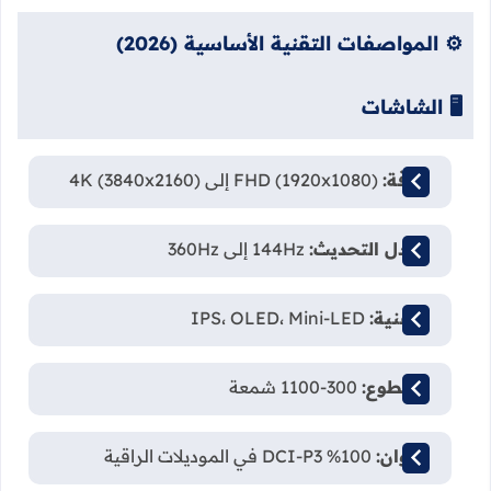
⚙️ المواصفات التقنية الأساسية (2026)
🖥️ الشاشات
الدقة:
FHD (1920x1080) إلى 4K (3840x2160)
معدل التحديث:
144Hz إلى 360Hz
التقنية:
IPS، OLED، Mini-LED
السطوع:
300-1100 شمعة
الألوان:
100% DCI-P3 في الموديلات الراقية