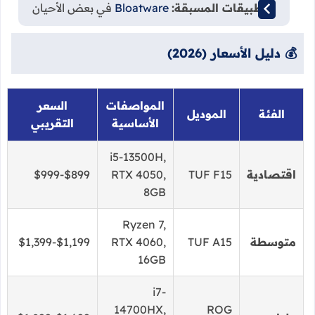
التطبيقات المسبقة:
Bloatware
في بعض الأحيان
💰 دليل الأسعار (2026)
المواصفات
السعر
الفئة
الموديل
الأساسية
التقريبي
i5-13500H,
اقتصادية
TUF F15
RTX 4050,
$899-$999
8GB
Ryzen 7,
متوسطة
TUF A15
RTX 4060,
$1,199-$1,399
16GB
i7-
14700HX,
ROG