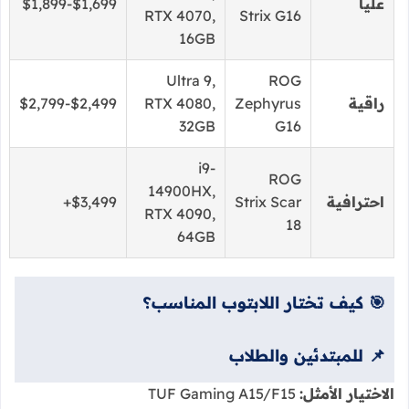
عليا
$1,699-$1,899
RTX 4070,
Strix G16
16GB
Ultra 9,
ROG
راقية
Zephyrus
RTX 4080,
$2,499-$2,799
32GB
G16
i9-
ROG
14900HX,
احترافية
Strix Scar
$3,499+
RTX 4090,
18
64GB
🎯 كيف تختار اللابتوب المناسب؟
📌 للمبتدئين والطلاب
الاختيار الأمثل:
TUF Gaming A15/F15