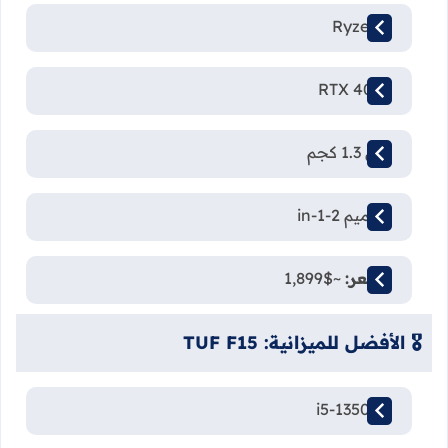
Ryzen 9
RTX 4060
وزن 1.3 كجم
تصميم 2-in-1
السعر:
~$1,899
🎖️ الأفضل للميزانية: TUF F15
i5-13500H