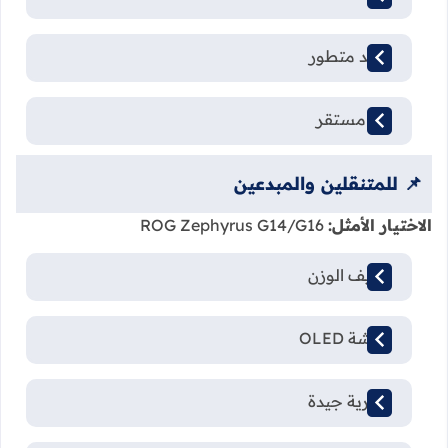
تبريد متطور
أداء مستقر
📌 للمتنقلين والمبدعين
الاختيار الأمثل:
ROG Zephyrus G14/G16
خفيف الوزن
شاشة OLED
بطارية جيدة