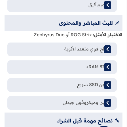
تصميم أنيق
📌 للبث المباشر والمحتوى
الاختيار الأمثل:
ROG Strix أو Zephyrus Duo
معالج قوي متعدد الأنوية
RAM 32GB+
تخزين SSD سريع
كاميرا وميكروفون جيدان
🔧 نصائح مهمة قبل الشراء