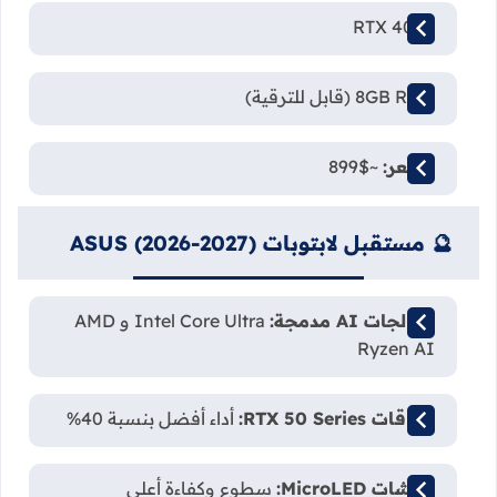
RTX 4050
8GB RAM (قابل للترقية)
السعر:
~$899
🔮 مستقبل لابتوبات ASUS (2026-2027)
معالجات AI مدمجة:
Intel Core Ultra و AMD
Ryzen AI
بطاقات RTX 50 Series:
أداء أفضل بنسبة 40%
شاشات MicroLED:
سطوع وكفاءة أعلى