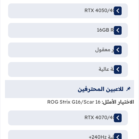
RTX 4050/4060
16GB RAM
سعر معقول
متانة عالية
📌 للاعبين المحترفين
الاختيار الأمثل:
ROG Strix G16/Scar 16
RTX 4070/4080
شاشة 240Hz+