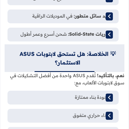
تبريد سائل متطور:
في الموديلات الراقية
بطاريات Solid-State:
شحن أسرع وعمر أطول
💡 الخلاصة: هل تستحق لابتوبات ASUS
الاستثمار؟
نعم، بالتأكيد!
تُقدم ASUS واحدة من أفضل التشكيلات في
سوق لابتوبات الألعاب، مع:
✅ جودة بناء ممتازة
✅ أداء حراري متفوق