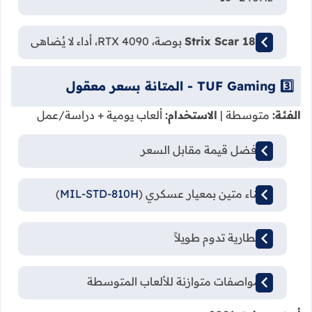
: 18 بوصة، RTX 4090، أداء لا يُضاهى
Strix Scar 18
3️⃣ TUF Gaming - المتانة بسعر معقول
الفئة:
متوسطة |
الاستخدام:
ألعاب يومية + دراسة/عمل
💰 أفضل قيمة مقابل السعر
🛡️ بناء متين بمعيار عسكري (
MIL-STD-810H
)
🔋 بطارية تدوم طويلاً
⚙️ مواصفات متوازنة للألعاب المتوسطة