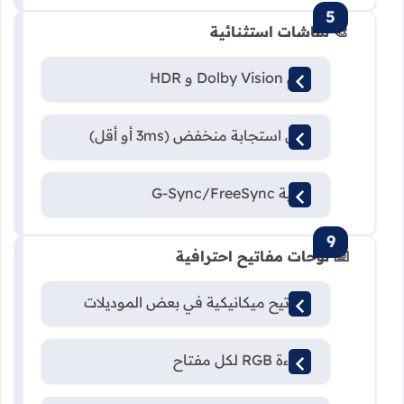
🎨 شاشات استثنائية
دعم Dolby Vision و HDR
زمن استجابة منخفض (3ms أو أقل)
تقنية G-Sync/FreeSync
⌨️ لوحات مفاتيح احترافية
مفاتيح ميكانيكية في بعض الموديلات
إضاءة RGB لكل مفتاح