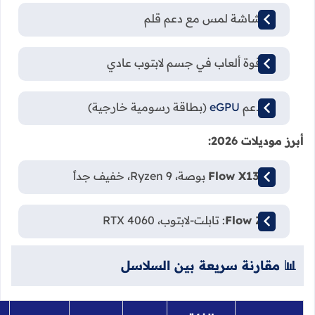
📱 شاشة لمس مع دعم قلم
🎯 قوة ألعاب في جسم لابتوب عادي
🔌 دعم
eGPU
(بطاقة رسومية خارجية)
أبرز موديلات 2026:
: 13 بوصة، Ryzen 9، خفيف جداً
Flow X13
Flow Z13
: تابلت-لابتوب، RTX 4060
📊 مقارنة سريعة بين السلاسل