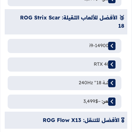
🥉 الأفضل للألعاب الثقيلة: ROG Strix Scar
18
i9-14900HX
RTX 4090
شاشة 18" 240Hz
السعر:
~$3,499
🎖️ الأفضل للتنقل: ROG Flow X13