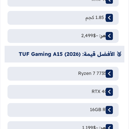
وزن 1.85 كجم
السعر:
~$2,499
🥈 الأفضل قيمة: TUF Gaming A15 (2026)
Ryzen 7 7735HS
RTX 4060
16GB RAM
السعر:
~$1,199