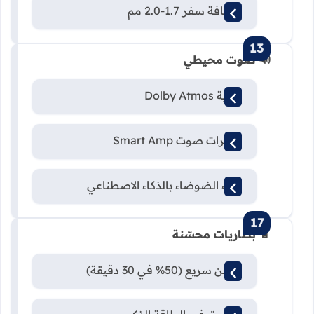
مسافة سفر 1.7-2.0 مم
🔊 صوت محيطي
تقنية Dolby Atmos
مكبرات صوت Smart Amp
إلغاء الضوضاء بالذكاء الاصطناعي
🔋 بطاريات محسّنة
شحن سريع (50% في 30 دقيقة)