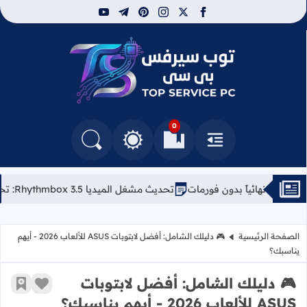
youtube
telegram
pinterest
instagram
facebook
x
توب سيرفس
0
القائمة
العلامات المرجعية
البحث في المدونة
التغيير بين الوضع النهاري والداكن
تحديث مشغل الميديا Rhythmbox 3.5: تحسينات مبهرة للبودكاست وكلمات الأغاني
الصفحة الرئيسية
🎮 دليلك الشامل: أفضل لابتوبات ASUS للألعاب 2026 - أيهم
يناسبك؟
🎮 دليلك الشامل: أفضل لابتوبات
زر الإعج
أضف إ
ASUS للألعاب 2026 - أيهم يناسبك؟