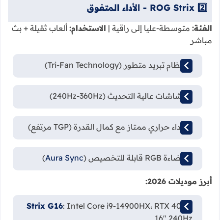
2️⃣ ROG Strix - الأداء المتفوق
الفئة:
متوسطة-عليا إلى راقية |
الاستخدام:
ألعاب ثقيلة + بث
مباشر
🔥 نظام تبريد متطور (Tri-Fan Technology)
🎮 شاشات عالية التحديث (240Hz-360Hz)
💪 أداء حراري ممتاز مع كمال القدرة (TGP مرتفع)
🌈 إضاءة RGB قابلة للتخصيص (
Aura Sync
)
أبرز موديلات 2026:
Strix G16
: Intel Core i9-14900HX، RTX 4070،
16" 240Hz