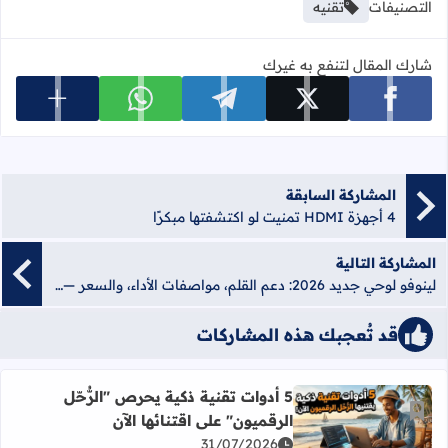
التصنيفات
تقنيه
شارك المقال لتنفع به غيرك
عرض المزي
شارك على facebook
شارك على x
شارك على telegram
شارك على whatsapp
المشاركة السابقة
4 أجهزة HDMI تمنيت لو اكتشفتها مبكرًا
المشاركة التالية
لينوفو لوحي جديد 2026: دعم القلم، مواصفات الأداء، والسعر — دليل الشراء الشامل
قد تُعجبك هذه المشاركات
5 أدوات تقنية ذكية يحرص "الرُّحّل
أضف إلى العلامات المرجعية
الرقميون" على اقتنائها الآن
اقرأ المزيد عن 5 أدوات تقنية ذكية يحرص "الرُّحّل الرقميون" على اقتنائها الآن
31/07/2026