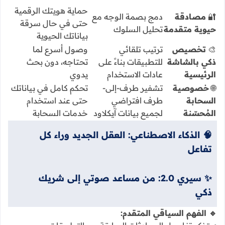
حماية هويتك الرقمية
🔐
مصادقة
دمج بصمة الوجه مع
حتى في حال سرقة
حيوية متقدمة
تحليل السلوك
بياناتك الحيوية
🎨
تخصيص
ترتيب تلقائي
وصول أسرع لما
ذكي بالشاشة
للتطبيقات بناءً على
تحتاجه، دون بحث
الرئيسية
عادات الاستخدام
يدوي
🌐
خصوصية
تشفير طرف-إلى-
تحكم كامل في بياناتك
السحابة
طرف افتراضي
حتى عند استخدام
المُحسّنة
لجميع بيانات آيكلاود
خدمات السحابة
🧠 الذكاء الاصطناعي: العقل الجديد وراء كل
تفاعل
✨ سيري 2.0: من مساعد صوتي إلى شريك
ذكي
🔹 الفهم السياقي المتقدم: