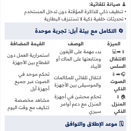
🧹 صيانة تلقائية:
• تنظيف ذكي للذاكرة المؤقتة دون تدخل المستخدم
• تحديثات خلفية ذكية لا تستنزف البطارية
🔄 التكامل مع بيئة آبل: تجربة موحدة
الميزة
الوصف
القيمة المضافة
📱➡️💻
بدء مهمة على الآيفون
استمرارية العمل دون
الانتقال
ومتابعتها على الماك أو
انقطاع بين الأجهزة
السلس
الآيباد
🎧➡️📱
تحكم موحد في
انتقال تلقائي للمكالمات
الصوت
الصوت عبر جميع
والموسيقى بين الأجهزة
الذكي
أجهزة آبل
🏠️📱
تحكم محسّن في أجهزة
مشاهد مخصصة
المنزل
المنزل مع دعم أوامر
تتكيف مع وقت اليوم
الذكي
سيري
🗓️ موعد الإطلاق والتوافق