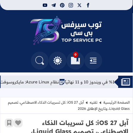
youtube
telegram
pinterest
instagram
facebook
x
توب سيرفس
0
القائمة
العلامات المرجعية
البحث في المدونة
التغيير بين الوضع النهاري والداكن
نظام Azure Linux: مايكروسوفت تفاجئ الجميع بتوزيعة لينكس خاصة بها
الصفحة الرئيسية
تقنيه
آبل iOS 27: كل تسريبات الذكاء الاصطناعي، تصميم
Liquid Glass، وتاريخ الإطلاق 2026
آبل iOS 27: كل تسريبات الذكاء
زر الإعج
أضف إ
الاصطناعي، تصميم Liquid Glass،