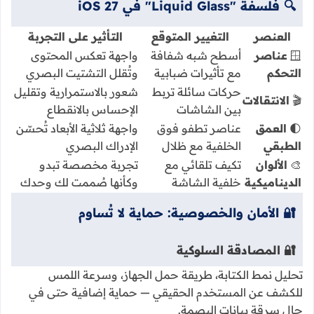
🔍 فلسفة "Liquid Glass" في iOS 27
العنصر
التغيير المتوقع
التأثير على التجربة
🪟
عناصر
أسطح شبه شفافة
واجهة تعكس المحتوى
التحكم
مع تأثيرات ضبابية
وتُقلل التشتيت البصري
حركات سائلة تربط
شعور بالاستمرارية وتقليل
🎬
الانتقالات
بين الشاشات
الإحساس بالانقطاع
🌓
العمق
عناصر تطفو فوق
واجهة ثلاثية الأبعاد تُحسّن
الطبقي
الخلفية مع ظلال
الإدراك البصري
🎨
الألوان
تكيف تلقائي مع
تجربة مخصصة تبدو
الديناميكية
خلفية الشاشة
وكأنها صُممت لك وحدك
🔐 الأمان والخصوصية: حماية لا تُساوم
🔐 المصادقة السلوكية
تحليل نمط الكتابة، طريقة حمل الجهاز، وسرعة اللمس
للكشف عن المستخدم الحقيقي — حماية إضافية حتى في
حال سرقة بيانات البصمة.