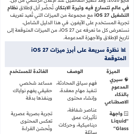
مايو 2026، وقد تتغير التفاصيل عند الإعلان الرسمي من آبل.
في عالم تتسارع فيه وتيرة الابتكار
، تُحضّر آبل لإطلاق
نظام
التشغيل iOS 27
مع مجموعة من الميزات التي تُعيد تعريف
تجربة المستخدم على الآيفون. في هذا الدليل الشامل،
نستعرض كل ما نعرفه عن iOS 27، من الميزات المتوقعة إلى
تاريخ الإطلاق والأجهزة المدعومة.
📊 نظرة سريعة على أبرز ميزات iOS 27
المتوقعة
الميزة
الوصف
الفائدة للمستخدم
🧠
سيري
فهم سياق المحادثة،
مساعد شخصي
المدعوم
تنفيذ مهام معقدة،
حقيقي يفهم نواياك
بالذكاء
وإنشاء محتوى
وينفذها بدقة
الاصطناعي
عناصر شفافة،
🪟
واجهة
تجربة بصرية عصرية
تأثيرات عمق
"Liquid
تعكس المحتوى
ديناميكية، وحركات
Glass"
وتُحسّن القراءة
سائلة