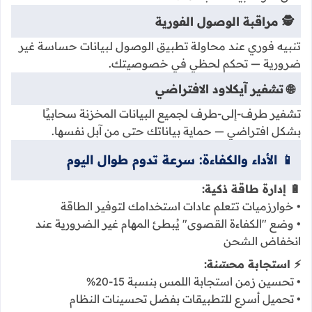
🕵️ مراقبة الوصول الفورية
تنبيه فوري عند محاولة تطبيق الوصول لبيانات حساسة غير
ضرورية — تحكم لحظي في خصوصيتك.
🌐 تشفير آيكلاود الافتراضي
تشفير طرف-إلى-طرف لجميع البيانات المخزنة سحابيًا
بشكل افتراضي — حماية بياناتك حتى من آبل نفسها.
📱 الأداء والكفاءة: سرعة تدوم طوال اليوم
🔋 إدارة طاقة ذكية:
• خوارزميات تتعلم عادات استخدامك لتوفير الطاقة
• وضع "الكفاءة القصوى" يُبطئ المهام غير الضرورية عند
انخفاض الشحن
⚡ استجابة محسّنة:
• تحسين زمن استجابة اللمس بنسبة 15-20%
• تحميل أسرع للتطبيقات بفضل تحسينات النظام