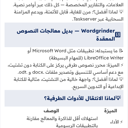
العلامات، والتقارير المخصصة — كل ذلك عبر أوامر نصية.
💡 لماذا أفضل؟: مرن للغاية، قابل للأتمتة، ويدعم المزامنة
السحابية عبر Taskserver.
Wordgrinder — بديل معالجات النصوص
5️⃣
المعقدة
📝 ما يستبدله: تطبيقات مثل Microsoft Word أو
LibreOffice Writer (للمهام البسيطة)
⚡ الميزة: محرر نصوص طرفي يركز على الكتابة دون تشتيت،
مع دعم أساسي للتنسيق وتصدير ملفات .docx و .odt.
💡 لماذا أفضل؟: واجهة خالية من التشتيت، مثالية للكتابة
الإبداعية أو التدوين السريع.
💡
لماذا الانتقال للأدوات الطرفية؟
الميزة
الوصف
استهلاك أقل للذاكرة والمعالج مقارنة
⚡ الأداء
بالتطبيقات الرسومية