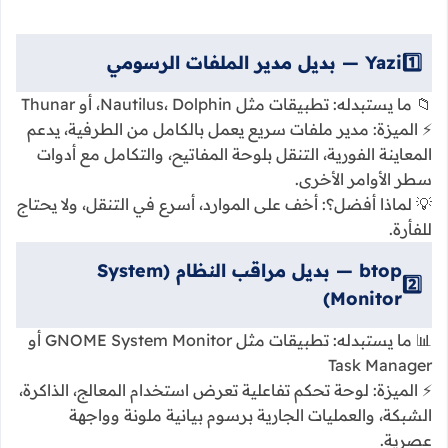
1️⃣
Yazi — بديل مدير الملفات الرسومي
📁 ما يستبدله: تطبيقات مثل Nautilus، Dolphin، أو Thunar
⚡ الميزة: مدير ملفات سريع يعمل بالكامل من الطرفية، يدعم
المعاينة الفورية، التنقل بلوحة المفاتيح، والتكامل مع أدوات
سطر الأوامر الأخرى.
💡 لماذا أفضل؟: أخف على الموارد، أسرع في التنقل، ولا يحتاج
للفأرة.
btop — بديل مراقب النظام (System
2️⃣
Monitor)
📊 ما يستبدله: تطبيقات مثل GNOME System Monitor أو
Task Manager
⚡ الميزة: لوحة تحكم تفاعلية تعرض استخدام المعالج، الذاكرة،
الشبكة، والعمليات الجارية برسوم بيانية ملونة وواجهة
عصرية.