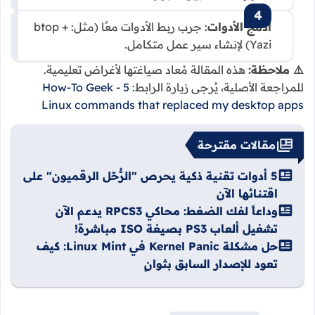
ادمج الأدوات
: جرب ربط الأدوات معًا (مثل: btop +
Yazi) لإنشاء سير عمل متكامل.
⚠️ ملاحظة:
هذه المقالة مُعاد صياغتها لأغراض تعليمية.
للمراجعة الأصلية، يُرجى زيارة الرابط:
How-To Geek - 5
Linux commands that replaced my desktop apps
مقالات مقترحة
5 أدوات تقنية ذكية يحرص "الرُّحّل الرقميون" على
اقتنائها الآن
وداعاً لفك الضغط: محاكي RPCS3 يدعم الآن
تشغيل ألعاب PS3 بصيغة ISO مباشرة!
حل مشكلة Kernel Panic في Linux Mint: كيف
تعود للإصدار السابق بثوانٍ