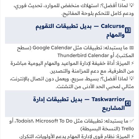
💡 لماذا أفضل؟: استهلاك منخفض للموارد، تحديث فوري،
ودعم كامل للتحكم بلوحة المفاتيح.
Calcurse — بديل تطبيقات التقويم
3️⃣
والمهام
📅 ما يستبدله: تطبيقات مثل Google Calendar (سطح
المكتب)، أو Thunderbird Calendar
⚡ الميزة: أداة خفيفة لإدارة المواعيد والمهام اليومية مباشرة
من الطرفية، مع دعم للمزامنة والتصدير.
💡 لماذا أفضل؟: بسيط، سريع، ويعمل دون اتصال بالإنترنت،
مثالي لمحبي الحد الأدنى من التشتت.
Taskwarrior — بديل تطبيقات إدارة
4️⃣
المشاريع
✅ ما يستبدله: تطبيقات مثل Todoist، Microsoft To Do، أو
Trello (النسخة البسيطة)
⚡ الميزة: نظام قوي لإدارة المهام يدعم الأولويات، التكرار،