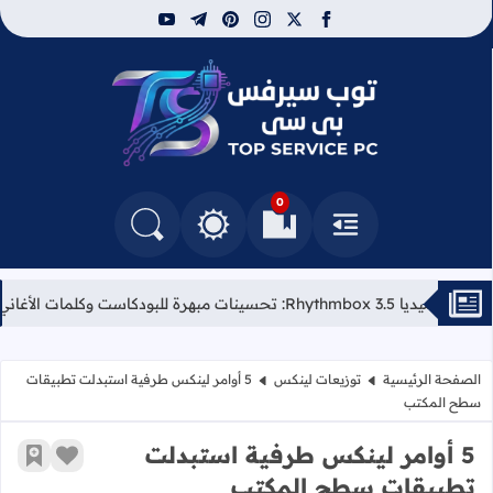
youtube
telegram
pinterest
instagram
facebook
x
توب سيرفس
0
القائمة
العلامات المرجعية
البحث في المدونة
التغيير بين الوضع النهاري والداكن
دكاست وكلمات الأغاني
أفكار م
الصفحة الرئيسية
توزيعات لينكس
5 أوامر لينكس طرفية استبدلت تطبيقات
سطح المكتب
5 أوامر لينكس طرفية استبدلت
زر الإعج
أضف إ
تطبيقات سطح المكتب