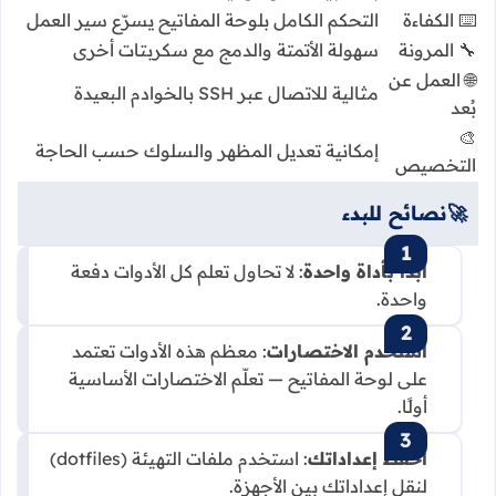
⌨️ الكفاءة
التحكم الكامل بلوحة المفاتيح يسرّع سير العمل
🔧 المرونة
سهولة الأتمتة والدمج مع سكربتات أخرى
🌐 العمل عن
مثالية للاتصال عبر SSH بالخوادم البعيدة
بُعد
🎨
إمكانية تعديل المظهر والسلوك حسب الحاجة
التخصيص
🚀
نصائح للبدء
ابدأ بأداة واحدة
: لا تحاول تعلم كل الأدوات دفعة
واحدة.
استخدم الاختصارات
: معظم هذه الأدوات تعتمد
على لوحة المفاتيح — تعلّم الاختصارات الأساسية
أولًا.
احفظ إعداداتك
: استخدم ملفات التهيئة (dotfiles)
لنقل إعداداتك بين الأجهزة.