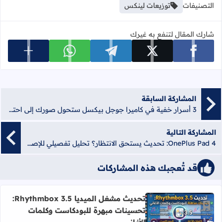
التصنيفات
توزيعات لينكس
شارك المقال لتنفع به غيرك
عرض المزي
شارك على facebook
شارك على x
شارك على telegram
شارك على whatsapp
المشاركة السابقة
3 أسرار خفية في كاميرا جوجل بيكسل ستحول صورك إلى احترافية فوراً
المشاركة التالية
OnePlus Pad 4: تحديث يستحق الانتظار؟ تحليل تفصيلي للإصدار الجديد
قد تُعجبك هذه المشاركات
تحديث مشغل الميديا Rhythmbox 3.5:
أضف إلى العلامات المرجعية
تحسينات مبهرة للبودكاست وكلمات
اقرأ المزيد عن تحديث مشغل الميديا Rhythmbox 3.5: تحسينات مبهرة للبودكاست وكلمات الأغاني