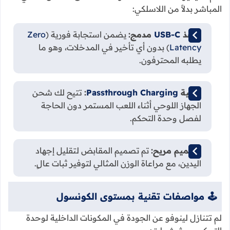
المباشر بدلاً من اللاسلكي:
منفذ
USB-C
مدمج:
يضمن استجابة فورية (
Zero
Latency
) بدون أي تأخير في المدخلات، وهو ما
يطلبه المحترفون.
تقنية
Passthrough Charging
:
تتيح لك شحن
الجهاز اللوحي أثناء اللعب المستمر دون الحاجة
لفصل وحدة التحكم.
تصميم مريح:
تم تصميم المقابض لتقليل إجهاد
اليدين، مع مراعاة الوزن المثالي لتوفير ثبات عالٍ.
🕹️ مواصفات تقنية بمستوى الكونسول
لم تتنازل لينوفو عن الجودة في المكونات الداخلية لوحدة