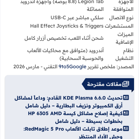
الأجهزة
Legion Tab (8.8 بوصة) وأجهزة أندرويد
المتوافقة
المماثلة
نوع الاتصال
سلكي مباشر عبر USB-C
المستشعرات
Hall Effect Joysticks & Triggers
الميزات
شحن أثناء اللعب، تخصيص أزرار كامل
الإضافية
نظام
أندرويد (متوافق مع محاكيات الألعاب
التشغيل
والحوسبة السحابية)
المصدر: ملخص تقرير
9to5Google
التقني - مارس 2026
مقالات مقترحة
تحديث KDE Plasma 6.6.0 القادم: وداعاً لمشاكل
أرق الكمبيوتر ونزيف البطارية – دليل شامل
كيفية إصلاح مشاكل كيسة HP 6305 AMD
بخطوات بسيطة – دليل شامل
موعد إطلاق تابلت الألعاب RedMagic 5 Pro:
وحش الأداء المنتظر