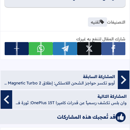
التصنيفات
تقنيه
شارك المقال لتنفع به غيرك
عرض المزي
شارك على facebook
شارك على x
شارك على telegram
شارك على whatsapp
المشاركة السابقة
أوبو تكسر حواجز الشحن اللاسلكي: إطلاق Magnetic Turbo 2 بقوة 50 واط
المشاركة التالية
وان بلس تكشف رسمياً عن قدرات كاميرا OnePlus 15T: ثورة في التصوير بتقنية Lumo وزوم مذهل
قد تُعجبك هذه المشاركات