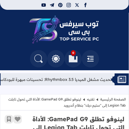
youtube
telegram
pinterest
instagram
facebook
x
توب سيرفس
0
القائمة
العلامات المرجعية
البحث في المدونة
التغيير بين الوضع النهاري والداكن
تحديث مشغل الميديا Rhythmbox 3.5: تحسينات مبهرة للبودكاست وكلمات الأغاني
الصفحة الرئيسية
تقنيه
لينوفو تطلق GamePad G9: الأداة التي تحول تابلت
Legion Tab إلى "ستيم ديك" بنظام أندرويد
لينوفو تطلق GamePad G9: الأداة
زر الإعج
أضف إ
التي تحول تابلت Legion Tab إلى