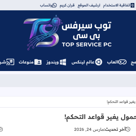
اتفاقية الاستخدام
ارشيف الموقع
قران كريم
واتساب
توب سيرفس
مج
العاب
عالم لينكس
ويندوز
منوعات
شــر
غير قواعد التحكم!
حمول يغير قواعد التحكم!
آخر تحديث:
مارس 24, 2026