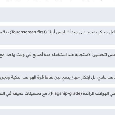
اتف عادي، بل ابتكار جهاز يدمج بين نقاط قوة الهواتف الذكية وت
سيأتي الجهاز بضبط أداء يضاهي الهواتف الرائدة (de