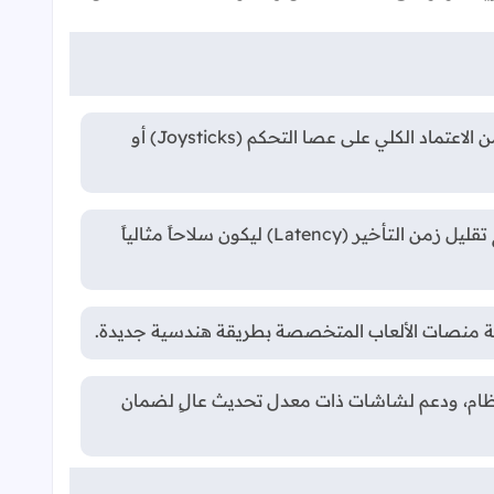
سيركز الجهاز على نظام تفاعل مبتكر يعتمد على مبدأ "اللمس أولاً" (Touchscreen first) بدلاً من الاعتماد الكلي على عصا التحكم (Joysticks) أو
تم تطوير واجهة اللمس لتحسين الاستجابة عند استخدام عدة أصابع في وقت واحد، مع تقليل زمن التأخير (Latency) ليكون سلاحاً مثالياً
جربة منصات الألعاب المتخصصة بطريقة هندسية جديدة.
Flagship-gra)، مع تحسينات عميقة في النظام، ودعم لشاشات ذات معدل تحديث عالٍ لضمان