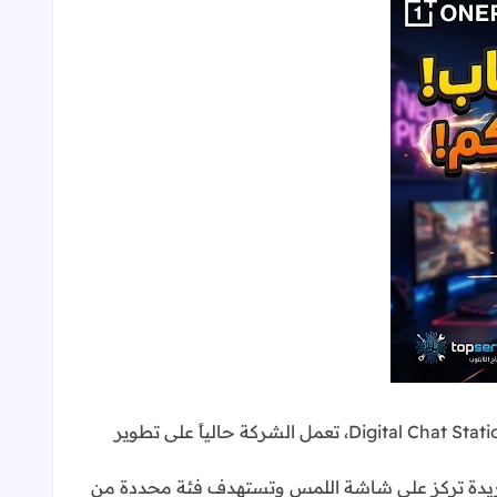
يبدو أن طموحات شركة "وان بلس" (OnePlus) لن تتوقف عند الهواتف الذكية؛ فوفقاً لتسريب حديث من المصدر الموثوق Digital Chat Station، تعمل الشركة حالياً على تطوير
ة فريدة تركز على شاشة اللمس وتستهدف فئة محددة من