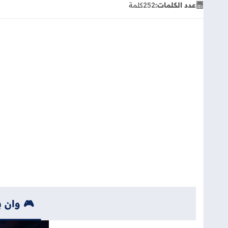
عدد الكلمات:
252
كلمة
🎮 وان ب