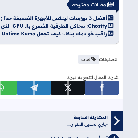
مقالات مقترحة
أفضل 3 توزيعات لينكس للأجهزة الضعيفة جداً (تستهلك أقل من 2 جيجا رام)
Ghostty: محاكي الطرفية المُسرع بالـ GPU الذي يغزو أجهزة المطورين
راقب خوادمك بذكاء: كيف تجعل Uptime Kuma يضيف الحاويات تلقائياً؟ – دليل شامل
التصنيفات
العاب
شارك المقال لتنفع به غيرك
شارك على facebook
شارك على x
شارك على telegram
ش
المشاركة السابقة
جاري تحميل العنوان...