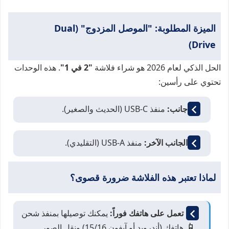
الميزة المطلوبة: "الموصل المزدوج" (Dual
Drive)
الحل الذكي لعام 2026 هو شراء فلاشة
"2 في 1"
. هذه الوحدات
تحتوي على رأسين:
من جانب:
منفذ USB-C (الحديث والصغير).
من الجانب الآخر:
منفذ USB-A (التقليدي).
لماذا تعتبر هذه الفلاشة ضرورة قصوى؟
تعمل على هاتفك فوراً:
يمكنك توصيلها بمنفذ شحن
📱
هاتفك (أندرويد أو آيفون 15/16) ونقل الصور