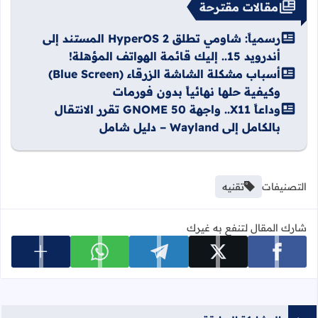
مقالات مقترحة
رسمياً: شاومي تطلق HyperOS 2 المستند إلى
أندرويد 15.. إليك قائمة الهواتف المؤهلة!
أسباب مشكلة الشاشة الزرقاء (Blue Screen)
وكيفية حلها نهائياً بدون فورمات
وداعاً X11.. واجهة GNOME 50 تقرر الانتقال
بالكامل إلى Wayland – دليل شامل
التصنيفات
تقنيه
شارك المقال لتنفع به غيرك
عرض المزي
شارك على facebook
شارك على x
شارك على telegram
شارك على whatsapp