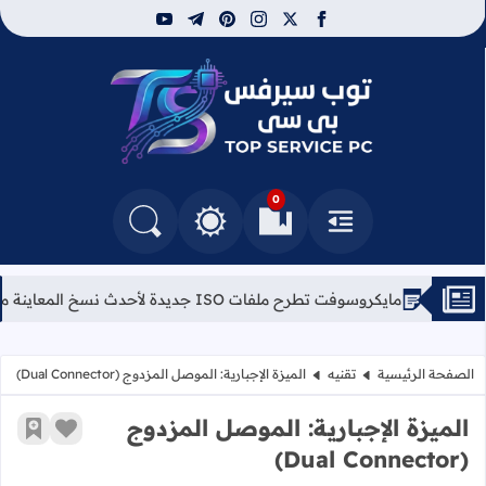
youtube
telegram
pinterest
instagram
facebook
x
توب سيرفس
0
القائمة
العلامات المرجعية
البحث في المدونة
التغيير بين الوضع النهاري والداكن
مايكروسوفت تطرح ملفات ISO جديدة لأحدث نسخ المعاينة من ويندوز 11
الصفحة الرئيسية
تقنيه
الميزة الإجبارية: الموصل المزدوج (Dual Connector)
الميزة الإجبارية: الموصل المزدوج
زر الإعج
أضف إ
(Dual Connector)