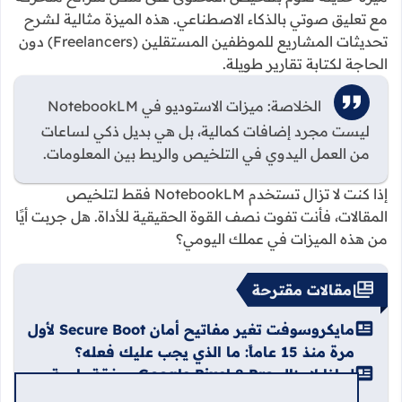
مع تعليق صوتي بالذكاء الاصطناعي. هذه الميزة مثالية لشرح
تحديثات المشاريع للموظفين المستقلين (Freelancers) دون
الحاجة لكتابة تقارير طويلة.
الخلاصة: ميزات الاستوديو في NotebookLM
ليست مجرد إضافات كمالية، بل هي بديل ذكي لساعات
من العمل اليدوي في التلخيص والربط بين المعلومات.
إذا كنت لا تزال تستخدم NotebookLM فقط لتلخيص
المقالات، فأنت تفوت نصف القوة الحقيقية للأداة. هل جربت أيًا
من هذه الميزات في عملك اليومي؟
مقالات مقترحة
مايكروسوفت تغير مفاتيح أمان Secure Boot لأول
مرة منذ 15 عاماً: ما الذي يجب عليك فعله؟
لماذا لا يزال Google Pixel 8 Pro صفقة رابحة
في 2026؟ (5 أسباب مقنعة)