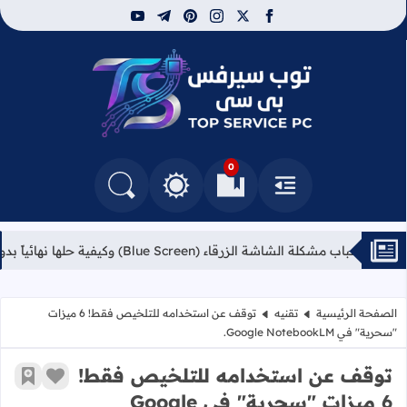
youtube
telegram
pinterest
instagram
facebook
x
توب سيرفس
0
القائمة
العلامات المرجعية
البحث في المدونة
التغيير بين الوضع النهاري والداكن
سباب مشكلة الشاشة الزرقاء (Blue Screen) وكيفية حلها نهائياً بدون فورمات
الصفحة الرئيسية
تقنيه
​توقف عن استخدامه للتلخيص فقط! 6 ميزات
"سحرية" في Google NotebookLM.
​توقف عن استخدامه للتلخيص فقط!
زر الإعج
أضف إ
6 ميزات "سحرية" في Google