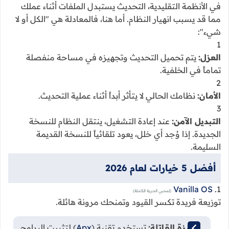
في الأنظمة التقليدية، التحديث يستبدل الملفات أثناء عملك
مما قد يسبب انهيار النظام. أما هنا، فالمعادلة هي "الكل أو لا
شيء":
1
العزل:
يتم تحميل التحديث وتجهيزه في مساحة منفصلة
تماماً في الخلفية.
2
الأمان:
نظامك الحالي لا يتأثر أبداً أثناء عملية التحديث.
3
التبديل الآمن:
عند إعادة التشغيل، ينتقل النظام للنسخة
الجديدة. إذا وُجد أي خلل، يعود تلقائياً للنسخة القديمة
السليمة.
أفضل 5 خيارات لعام 2026
Vanilla OS
1.
(لمحبي الحرية الكاملة)
توزيعة فريدة تكسر القيود وتمنحك مرونة هائلة.
الميزة القاتلة:
تستخدم تقنية (
Apx
) لتثبيت البرامج