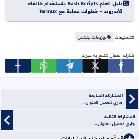
دليل: تعلم Bash Scripts باستخدام هاتفك
الأندرويد – خطوات عملية مع Termux
التصنيفات
توزيعات لينكس
شارك المقال لتنفع به غيرك
عرض المزي
شارك على facebook
شارك على x
شارك على telegram
شارك على whatsapp
المشاركة السابقة
جاري تحميل العنوان...
المشاركة التالية
جاري تحميل العنوان...
قد تُعجبك هذه المشاركات