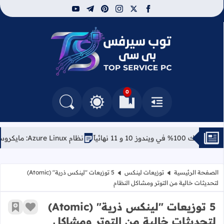
youtube
telegram
pinterest
instagram
facebook
x
توب سيرفس
0
القائمة
العلامات المرجعية
البحث في المدونة
التغيير بين الوضع النهاري والداكن
نهائياً
نظام Azure Linux: مايكروسوفت تفاجئ الجميع بتوزيعة لينكس خاصة بها
الصفحة الرئيسية
توزيعات لينكس
​5 توزيعات "لينكس ذرية" (Atomic)
لتحديثات خالية من التوتر ومشاكل النظام
​5 توزيعات "لينكس ذرية" (Atomic)
زر الإعج
أضف إ
لتحديثات خالية من التوتر ومشاكل