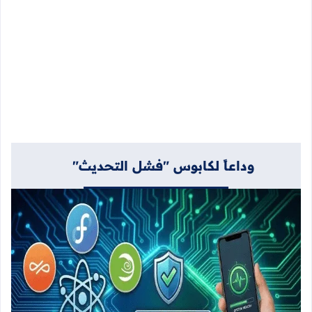
وداعاً لكابوس "فشل التحديث"