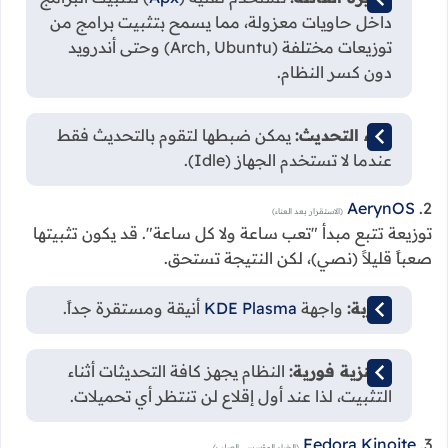
داخل حاويات معزولة، مما يسمح بتثبيت برامج من
توزيعات مختلفة (Arch, Ubuntu) وحتى أندرويد
دون كسر النظام.
ذكاء التحديث:
يمكن ضبطها لتقوم بالتحديث فقط
عندما لا تستخدم الجهاز (Idle).
AerynOS
2.
(الاستقرار بعد العناء)
توزيعة تتبع مبدأ "تعب ساعة ولا كل ساعة". قد يكون تثبيتها
صعباً قليلاً (نصي)، لكن النتيجة تستحق.
التربة:
واجهة
KDE Plasma
أنيقة ومستقرة جداً.
جاهزية فورية:
النظام يجهز كافة التحديثات أثناء
التثبيت، لذا عند أول إقلاع لن تنتظر أي تحميلات.
Fedora Kinoite
3.
(الخيار المؤسسي الصلب)