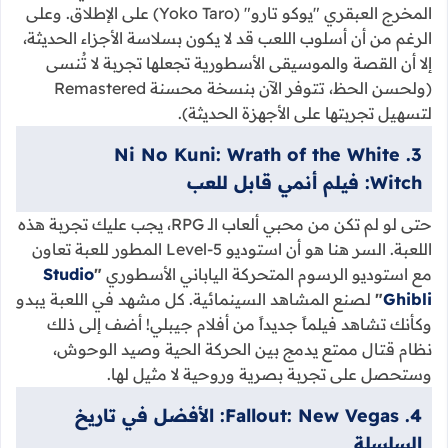
المخرج العبقري "يوكو تارو" (Yoko Taro) على الإطلاق. وعلى
الرغم من أن أسلوب اللعب قد لا يكون بسلاسة الأجزاء الحديثة،
إلا أن القصة والموسيقى الأسطورية تجعلها تجربة لا تُنسى
(ولحسن الحظ، تتوفر الآن بنسخة محسنة Remastered
لتسهيل تجربتها على الأجهزة الحديثة).
3. Ni No Kuni: Wrath of the White
Witch: فيلم أنمي قابل للعب
حتى لو لم تكن من محبي ألعاب الـ RPG، يجب عليك تجربة هذه
اللعبة. السر هنا هو أن استوديو Level-5 المطور للعبة تعاون
مع استوديو الرسوم المتحركة الياباني الأسطوري
"
Studio
Ghibli
"
لصنع المشاهد السينمائية. كل مشهد في اللعبة يبدو
وكأنك تشاهد فيلماً جديداً من أفلام جيبلي! أضف إلى ذلك
نظام قتال ممتع يدمج بين الحركة الحية وصيد الوحوش،
وستحصل على تجربة بصرية وروحية لا مثيل لها.
4. Fallout: New Vegas: الأفضل في تاريخ
السلسلة