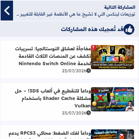
المشاركة التالية
توزيعات لينكس التي لا تشيخ: ما هي الأنظمة غير القابلة للتغيير (Immutable OS)؟ (عِلمي ومباشر)
قد تُعجبك هذه المشاركات
مفاجأة لعشاق النوستالجيا: تسريبات
أضف إلى العلامات المرجعية
تكشف عن المنصات الثلاث القادمة
اقرأ المزيد عن مفاجأة لعشاق النوستالجيا: تسريبات تكشف عن المنصات الثلا
لخدمة Nintendo Switch Online
23/07/2026
وداعاً للتقطيع في ألعاب 3DS! – حل
أضف إلى العلامات المرجعية
مشكلة Shader Cache باستخدام
اقرأ المزيد عن وداعاً للتقطيع في ألعاب 3DS! – حل مشكلة Shader Cache باستخدام Vulkan
Vulkan
23/07/2026
وداعاً لفك الضغط: محاكي RPCS3 يدعم