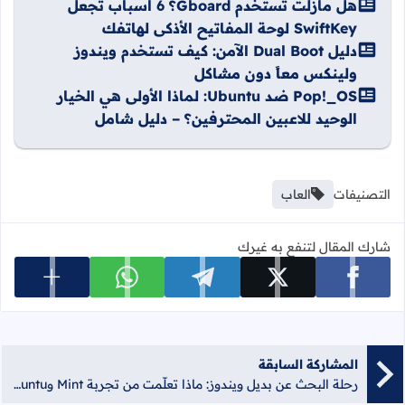
هل مازلت تستخدم Gboard؟ 6 أسباب تجعل
SwiftKey لوحة المفاتيح الأذكى لهاتفك
دليل Dual Boot الآمن: كيف تستخدم ويندوز
ولينكس معاً دون مشاكل
Pop!_OS ضد Ubuntu: لماذا الأولى هي الخيار
الوحيد للاعبين المحترفين؟ – دليل شامل
التصنيفات
العاب
شارك المقال لتنفع به غيرك
عرض المزي
شارك على facebook
شارك على x
شارك على telegram
شارك على whatsapp
المشاركة السابقة
رحلة البحث عن بديل ويندوز: ماذا تعلّمت من تجربة Mint وKubuntu وDebian؟