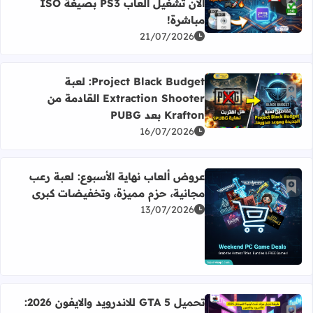
أضف إلى العلامات المرجعية
الآن تشغيل ألعاب PS3 بصيغة ISO
اقرأ المزيد عن وداعاً لفك الضغط: محاكي RPCS3 يدعم الآن تشغيل ألعاب PS3 بصيغة ISO مباشرة!
مباشرة!
21/07/2026
Project Black Budget: لعبة
أضف إلى العلامات المرجعية
Extraction Shooter القادمة من
اقرأ المزيد عن Project Black Budget: لعبة Extraction Shooter القادمة من Krafton بعد PUBG
Krafton بعد PUBG
16/07/2026
عروض ألعاب نهاية الأسبوع: لعبة رعب
أضف إلى العلامات المرجعية
مجانية، حزم مميزة، وتخفيضات كبرى
13/07/2026
اقرأ المزيد عن عروض ألعاب نهاية الأسبوع: لعبة رعب مجانية
تحميل GTA 5 للاندرويد والايفون 2026: