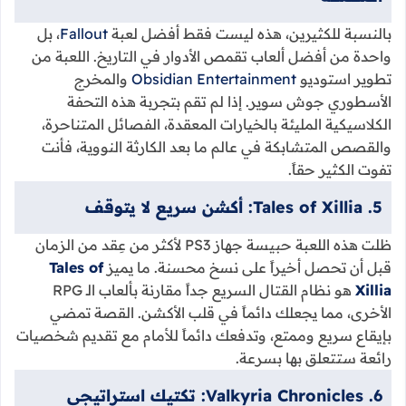
بالنسبة للكثيرين، هذه ليست فقط أفضل لعبة
Fallout
، بل
واحدة من أفضل ألعاب تقمص الأدوار في التاريخ. اللعبة من
تطوير استوديو
Obsidian Entertainment
والمخرج
الأسطوري جوش سوير. إذا لم تقم بتجربة هذه التحفة
الكلاسيكية المليئة بالخيارات المعقدة، الفصائل المتناحرة،
والقصص المتشابكة في عالم ما بعد الكارثة النووية، فأنت
تفوت الكثير حقاً.
5. Tales of Xillia: أكشن سريع لا يتوقف
ظلت هذه اللعبة حبيسة جهاز PS3 لأكثر من عِقد من الزمان
قبل أن تحصل أخيراً على نسخ محسنة. ما يميز
Tales of
Xillia
هو نظام القتال السريع جداً مقارنة بألعاب الـ RPG
الأخرى، مما يجعلك دائماً في قلب الأكشن. القصة تمضي
بإيقاع سريع وممتع، وتدفعك دائماً للأمام مع تقديم شخصيات
رائعة ستتعلق بها بسرعة.
6. Valkyria Chronicles: تكتيك استراتيجي