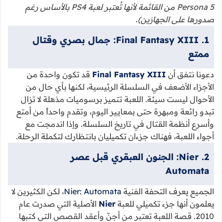
Persona 5 من القائمة لأنها تُعتبر لعبة PS4 بالأساس رغم
صدورها على الجهازين)
.
1. Final Fantasy XIII: جمال بصري وقتال
ممتع
دعونا نتفق أن
Final Fantasy XIII
قد تكون واحدة من
الأجزاء الأضعف في السلسلة الرئيسية، لكنها بأي حال من
الأحوال ليست سيئة. اللعبة تتميز برسوميات مذهلة لا تزال
تبدو رائعة ومبهرة حتى بمعايير اليوم، وتقدم واحداً من أمتع
وأسرع أنظمة القتال في تاريخ السلسلة. وإذا اندمجت مع
أجواء اللعبة، فهناك جزءان تكميليان بانتظارك لتكملة الرحلة.
2. Nier: الجنون العبقري قبل عصر
Automata
الجميع يعرف التحفة الفنية
Nier: Automata
، لكن الكثيرين لا
يعلمون أنها جزء تكميلي للعبة
Nier
الأصلية التي صدرت عام
2010. قصة اللعبة تعتبر من أجنّ وأعقد القصص التي كتبها