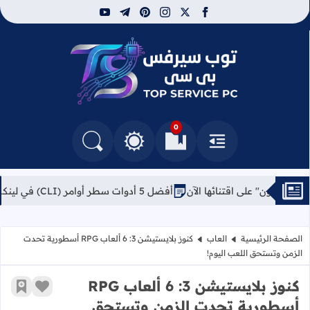
youtube
telegram
pinterest
instagram
facebook
x
توب سيرفس
0
القائمة
العلامات المرجعية
البحث في المدونة
التغيير بين الوضع النهاري والداكن
أفضل 5 أدوات سطر أوامر (CLI) في لينكس: بدائل حديثة ستفاجئك
الصفحة الرئيسية
العاب
كنوز بلايستيشن 3: 6 ألعاب RPG أسطورية تحدت
الزمن وتستحق اللعب اليوم!
كنوز بلايستيشن 3: 6 ألعاب RPG
زر الإعج
أضف إ
أسطورية تحدت الزمن وتستحق