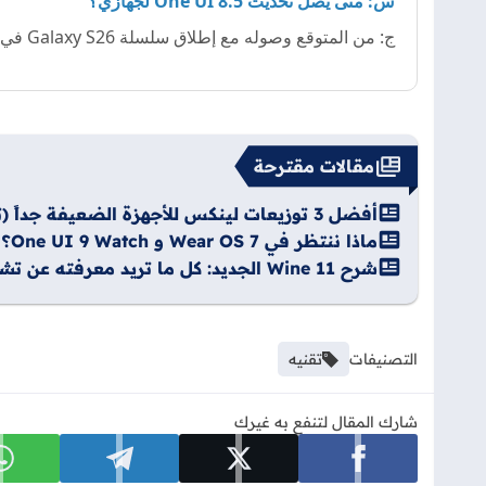
س: متى يصل تحديث One UI 8.5 لجهازي؟
ج: من المتوقع وصوله مع إطلاق سلسلة Galaxy S26 في مطلع 2026. الأجهزة الرائدة الحالية ستحصل عليه تباعاً بعد ذلك.
مقالات مقترحة
أفضل 3 توزيعات لينكس للأجهزة الضعيفة جداً (تستهلك أقل من 2 جيجا رام)
ماذا ننتظر في Wear OS 7 و One UI 9 Watch؟ – 5 أمنيات لمستخدمي الساعات الذكية
شرح Wine 11 الجديد: كل ما تريد معرفته عن تشغيل ألعاب Windows على Linux – دليل شامل
التصنيفات
تقنيه
شارك المقال لتنفع به غيرك
شارك على facebook
شارك على x
شارك على telegram
ش