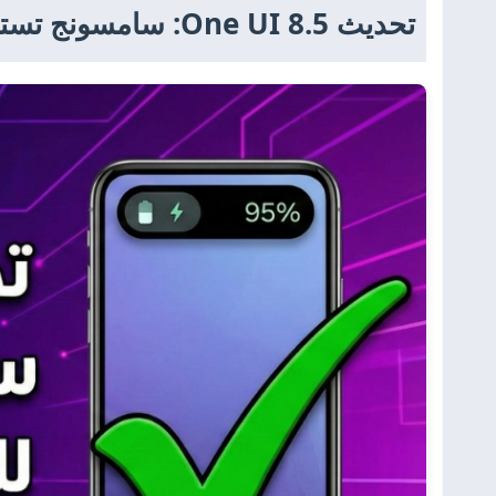
تحديث One UI 8.5: سامسونج تستجيب للانتقادات وتواصل تحسين "أيقونة البطارية"