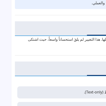
والعملي.
 شكل "كبسولة" (Pill-shaped) مع وضع النسبة المئوية بداخلها. هذا التغيير لم يلقَ استحساناً واسعاً، حيث اشتكى
).