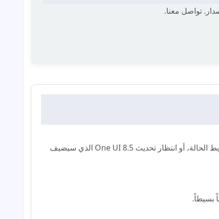
ر. تواصل معنا.
ج: في الإصدارات الحالية، الخيار غير متوفر بشكل رسمي. يمكنك استخدام تطبيق Good Lock (وحدة QuickStar) لتخصيص شريط الحالة، أو انتظار تحديث One UI 8.5 الذي سيضيف