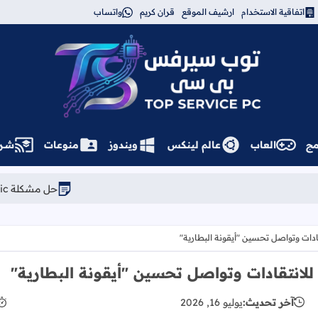
اتفاقية الاستخدام
ارشيف الموقع
قران كريم
واتساب
توب سيرفس
مج
العاب
عالم لينكس
ويندوز
منوعات
شــر
حل مشكلة Kernel Panic في Linux Mint: كيف تعود للإصدار السابق بثوانٍ
آخر تحديث:
يوليو 16, 2026