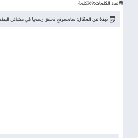
عدد الكلمات:
369
كلمة
نبذة عن المقال:
سامسونج تحقق رسمياً في مشاكل البطء وارتفاع الحرارة بعد تحديث One UI 8.5. تعرف على 