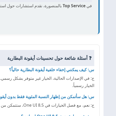
في
Top Service
بالمنصورة، نقدم استشارات حول استخ
❓ أسئلة شائعة حول تحسينات أيقونة البطارية
س: كيف يمكنني إخفاء خلفية أيقونة البطارية حالياً؟
الخيار رسمياً.
س: هل سأتمكن من إظهار النسبة المئوية فقط بدون أيقونة ا
ج: نعم، مع فصل الخيارات في One UI 8.5، ستتمكن من إظهار النسبة المئوية فقط دون خلفية الكبسولة، مما يعطي مظهراً نصياً بسيطاً.