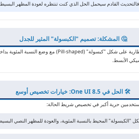
 فالتحديث القادم سيحمل الحل الذي كنت تنتظره لعودة المظهر البسيط 
🤔 المشكلة: تصميم "الكبسولة" المثير للجدل
مع إطلاق One UI 7 و One UI 8، قدمت سامسونج أيقونة بطارية على
يكي الأبسط.
🛠️ الحل في One UI 8.5: خيارات تخصيص أوسع
لمستخدمين حرية أكبر في تخصيص شريط الحالة:
 "الكبسولة" المحيط بالنسبة المئوية، والعودة للمظهر النصي البسيط (Text-only