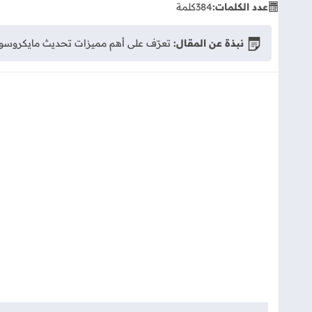
عدد الكلمات:
384
كلمة
نبذة عن المقال:
تعرّف على أهم مميزات تحديث مايكروسوفت ايدج 142 (Edge 142). يتضمن التحديث أداة جديدة لحظر برامج التخويف (Scareware)، تحسينا