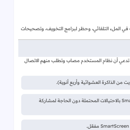
اذبةً تحسينات في الملء التلقائي، وحظر لبرامج التخويف، وتصحيحات
اقع واللافتات المزيفة التي تدعي أن نظام المستخدم مصاب وتطلب منهم الاتصال
يضيف التحديث "مستشعرًا لبرامج التخويف" (scareware sensor) للكشف الأسرع، مما يتيح للمتصفح إبلاغ SmartScreen بالاحتيالات المحتملة دون الحاجة لمشاركة