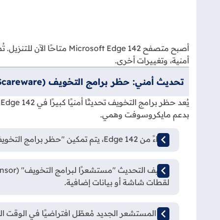
أصبح متصفح soft Edge 142
أمنية، وتغييرات أخرى.
تحديث أمني: حظر برامج التخويف (Scareware)
ي
بدعم مايكروسوفت وهمي.
ابتداءً من Edge 142، يتم تمكين "حظر برامج التخويف" افتراضيًا على أنظمة Windows و macOS (طالما لديك 2 غيغابايت من الذاكرة العشوائية وأربع أنوية).
لقطات شاشة أو بيانات إضافية.
هذا المستشعر الجديد مُعطّل افتراضيًا في الوقت الحالي، 