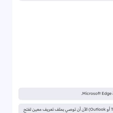
عندما يتم تعيين Edge كمتصفح افتراضي، يمكن للتطبيقات (مثل Teams أو Outlook) الآن أن توصي بملف تعريف معين لفتح