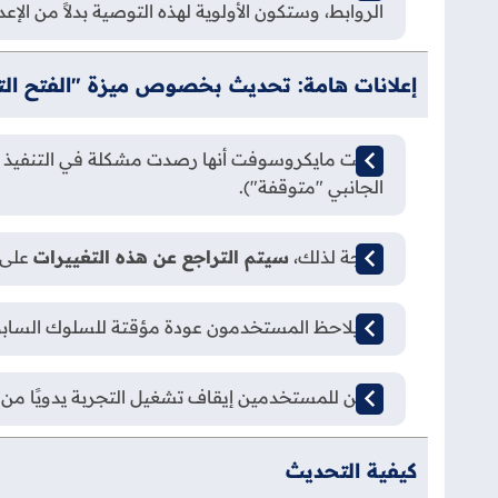
الروابط، وستكون الأولوية لهذه التوصية بدلاً من الإ
إعلانات هامة: تحديث بخصوص ميزة "الفتح الت
أعلنت مايكروسوفت أنها رصدت مشكلة في التنفيذ الأ
الجانبي "متوقفة").
نتيجة لذلك،
سيتم التراجع عن هذه التغييرات
على 
قد يلاحظ المستخدمون عودة مؤقتة للسلوك السابق حيث تُفتح ا
يمكن للمستخدمين إيقاف تشغيل التجربة يدويًا من الإ
كيفية التحديث