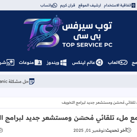
اتفاقية الاستخدام
ارشيف الموقع
قران كريم
واتساب
توب سيرفس
مج
العاب
عالم لينكس
ويندوز
منوعات
شــر
حل مشكلة Kernel Panic في Linux Mint: كيف تعود للإصدار السابق بثوانٍ
آخر تحديث:
نوفمبر 01, 2025