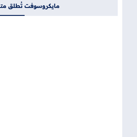
مايكروسوفت تُطلق متصفح Edge 142 مع ملء تلقائي مُحسّن ومستشعر جد