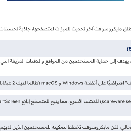
Micro متاحًا الآن للتنزيل. تُطلق مايكروسوفت آخر تحديث للميزات لمتصفحها، ج
ُعد حظر برامج التخويف تحديثًا أمنيًا كبيرًا في Edge 142، يهدف إلى حماية المستخدمين من المو
لكن مايكروسوفت تخطط لتمكينه للمستخدمين الذين لديهم SmartScreen مفعّل.