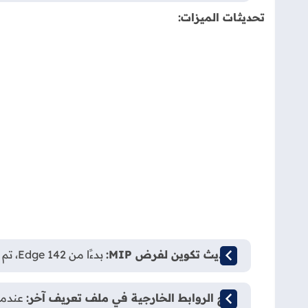
تحديثات الميزات:
تحديث تكوين لفرض MIP:
بدءًا من Edge 142، تم تقديم خطوة تكوين جديدة للحفاظ على حماية MIP عبر خدمة إدارة Microsoft Edge.
فتح الروابط الخارجية في ملف تعريف آخر: