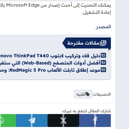
يمكنك التحديث إلى أحدث إصدار من Microsoft Edge بالتوجه إلى
إعادة التشغيل.
المصدر
مقالات مقترحة
دليل فك وتركيب لابتوب Lenovo ThinkPad T440 بسهولة واحترافية – خطوات عملية
أفضل أدوات المتصفح (Web-Based) التي ستغير طريقتك في العمل وتوفر وقتك – دليل شامل
موعد إطلاق تابلت الألعاب RedMagic 5 Pro: وحش الأداء المنتظر
التصنيفات
تقنيه
شارك المقال لتنفع به غيرك
شارك على facebook
شارك على x
شارك على telegram
ش