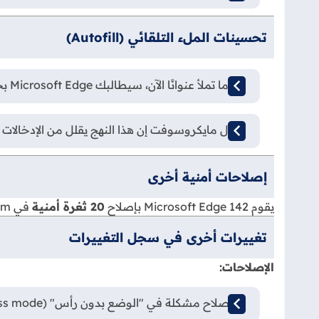
تحسينات الملء التلقائي (Autofill)
عندما تملأ عنوانًا الآن، سيطالبك Microsoft Edge بحفظه للاقتراحات المستقبلية.
تقول مايكروسوفت إن هذا النهج يقلل من الإدخالات
إصلاحات أمنية أخرى
يقوم Microsoft Edge 142 بإصلاح
20 ثغرة أمنية
في Chromium وثغرة أمنية واحدة خاصة بـ Edge.
تغييرات أخرى في سجل التغييرات
الإصلاحات:
تم إصلاح مشكلة في "الوضع بدون رأس" (headless mode) كانت تسبب عدم عمل ميزات مثل "الطباعة إلى PDF" و "لقطة الشاشة" كما هو متوقع.