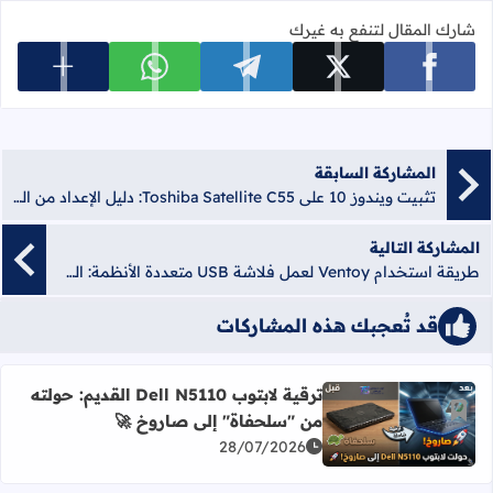
شارك المقال لتنفع به غيرك
عرض المزي
شارك على facebook
شارك على x
شارك على telegram
شارك على whatsapp
المشاركة السابقة
تثبيت ويندوز 10 على Toshiba Satellite C55: دليل الإعداد من الفلاشة والتعريفات 2026
المشاركة التالية
طريقة استخدام Ventoy لعمل فلاشة USB متعددة الأنظمة: الشرح الكامل 2026
قد تُعجبك هذه المشاركات
ترقية لابتوب Dell N5110 القديم: حولته
أضف إلى العلامات المرجعية
من "سلحفاة" إلى صاروخ 🚀
اقرأ المزيد عن ترقية لابتوب Dell N5110 القديم: حولته من "سلحفاة" إلى صاروخ 🚀
28/07/2026