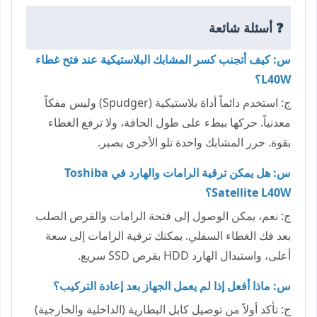
❓ أسئلة شائعة
س: كيف أتجنب كسر المشابك البلاستيكية عند فتح غطاء
L40W؟
ج: استخدم دائماً أداة بلاستيكية (Spudger) وليس مفكاً
معدنياً. حركها ببطء على طول الحافة، ولا ترفع الغطاء
بقوة. حرر المشابك واحدة تلو الأخرى بصبر.
س: هل يمكن ترقية الرامات والهارد في Toshiba
Satellite L40W؟
ج: نعم، يمكن الوصول إلى فتحة الرامات والقرص الصلب
بعد فك الغطاء السفلي. يمكنك ترقية الرامات إلى سعة
أعلى، واستبدال الهارد HDD بقرص SSD سريع.
س: ماذا أفعل إذا لم يعمل الجهاز بعد إعادة التركيب؟
ج: تأكد أولاً من توصيل كابل البطارية (الداخلية والخارجية)