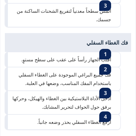
المس سطحاً معدنياً لتفريغ الشحنات الساكنة من
جسمك.
فك الغطاء السفلي
اقلب الجهاز رأساً على عقب على سطح مستوٍ.
فك جميع البراغي الموجودة على الغطاء السفلي
باستخدام المفك المناسب، وضعها في العلبة.
أدخل الأداة البلاستيكية بين الغطاء والهيكل، وحركها
برفق حول الحواف لتحرير المشابك.
ارفع الغطاء السفلي بحذر وضعه جانباً.