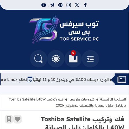
youtube
telegram
pinterest
instagram
facebook
x
توب سيرفس
0
القائمة
العلامات المرجعية
البحث في المدونة
التغيير بين الوضع النهاري والداكن
ويندوز 10 و 11 نهائياً
نظام Azure Linux: مايكروسوفت تفاجئ الجميع بتوزيعة لينكس خاصة بها
الصفحة الرئيسية
شروحات هاردوير
فك وتركيب Toshiba Satellite L40W
بالكامل: دليل الصيانة والتنظيف للمبتدئين 2026
فك وتركيب Toshiba Satellite
زر الإعج
أضف إ
L40W بالكامل: دليل الصيانة