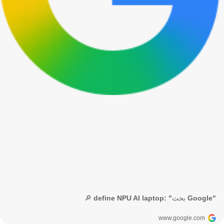
🔎 define NPU AI laptop: "بحث Google"
www.google.com