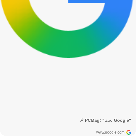
🔎 PCMag: "بحث Google"
www.google.com