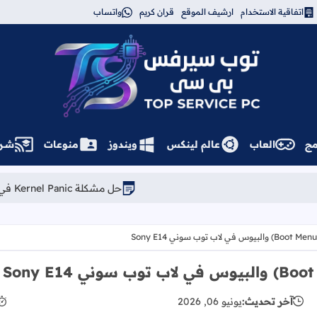
اتفاقية الاستخدام
ارشيف الموقع
قران كريم
واتساب
توب سيرفس
مج
العاب
عالم لينكس
ويندوز
منوعات
شــر
حل مشكلة Kernel Panic في Linux Mint: كيف تعود للإصدار السابق بثوانٍ
آخر تحديث:
يونيو 06, 2026