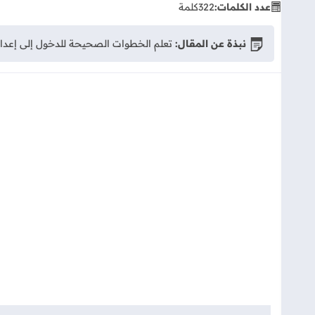
عدد الكلمات:
322
كلمة
نبذة عن المقال:
تعلم الخطوات الصحيحة للدخول إلى إعدادات البيوس (BIOS) وقائمة الإقلاع السريع (Boot Menu) في لابتوب سوني 4