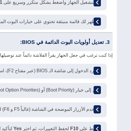
قم بتشغيل الجهاز واضغط بشكل متكرر وسريع على
1
ستظهر لك قائمة منبثقة تحتوي على خيارات البوت المتاحة (مثل USB Flash Drive، CD/DVD، أو القر
3. تعديل أولويات البوت الدائمة في BIOS:
إذا كنت ترغب في جعل الجهاز يقرأ الفلاشة دائماً عند توصيلها:
بمجرد الدخول إلى شاشة الـ BIOS (عبر مفتاح F2)، استخدم أسهم الكيبورد للانتقال إلى تبويب
انزل إلى خيار (Boot Priority) أو (Boot Option Priorities).
استخدم الأزرار الموضحة في الشاشة (غالباً F5 و F6) لرفع الـ
اضغط على
F10
لحفظ التغييرات، ثم اختر
Yes
لتأكيد 