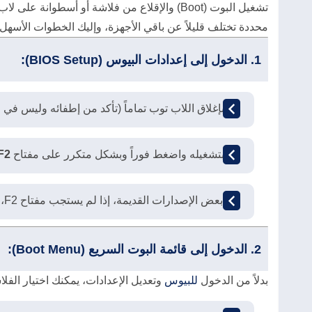
تشغيل البوت (Boot) والإقلاع من فلاشة أو أسطوانة على لاب توب
محددة تختلف قليلاً عن باقي الأجهزة، وإليك الخطوات الأسهل و
1. الدخول إلى إعدادات البيوس (BIOS Setup):
قم بإغلاق اللاب توب تماماً (تأكد من إطفائه وليس في
قم بتشغيله واضغط فوراً وبشكل متكرر على مفتاح
F2
في بعض الإصدارات القديمة، إذا لم يستجب مفتاح F2، جرّب الضغط على مفتاح
2. الدخول إلى قائمة البوت السريع (Boot Menu):
بدلاً من الدخول
للبيوس
وتعديل الإعدادات، يمكنك اختيار الفل