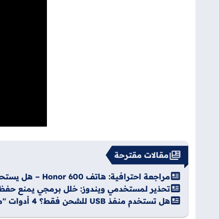
مقالات مقترحة
مراجعة احترافية: هاتف Honor 600 – هل يستحق الشراء؟ (مواصفات وسعر 2026)
تحذير لمستخدمي ويندوز: خلل برمجي يمنع حفظ الملفات في Windows 11
هل تستخدم منفذ USB للشحن فقط؟ 4 أدوات "مخفية" ستحول سيارتك لمركبة ذكية (بأقل من 30$)