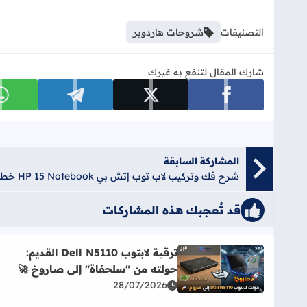
التصنيفات
شروحات هاردوير
شارك المقال لتنفع به غيرك
شارك على facebook
شارك على x
شارك على telegram
ش
المشاركة السابقة
شرح فك وتركيب لاب توب إتش بي HP 15 Notebook خطوة بخطوة
قد تُعجبك هذه المشاركات
ترقية لابتوب Dell N5110 القديم:
أضف إلى العلامات المرجعية
حولته من "سلحفاة" إلى صاروخ 🚀
اقرأ المزيد عن ترقية لابتوب Dell N5110 القديم: حولته من "سلحفاة" إلى صاروخ 🚀
28/07/2026