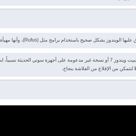
 باستخدام برامج مثل (Rufus)، وأنها مهيأة كـ Bootable لتتوافق مع نظام اللابتوب (MBR أو GPT).
وني الحديثة نسبياً، ابحث في البيوس عن خيار
لتتمكن من الإقلاع من الفلاشة بنجاح.